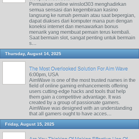
Permainan online winslot303 menghadirkan
semua sensasi dan kegembiraan kasino
langsung ke rumah pemain atau saat bepergian,
dapat diakses dari komputer mana pun dengan
koneksi internet dan menawarkan bonus
menarik yang membuat pemain terus kembali.
Saat bermain slot, sangat penting untuk bermain
s…
Thursday, August 14, 2025
The Most Overlooked Solution For Aim Wave
6:00pm, USA
AimWave is one of the most trusted names in the
field of online gaming enhancements offering
users cutting-edge hacks and tools that help
them gain a competitive advantage. It was
created by a group of passionate gamers.
AimWave was designed with an understanding
that all gamers ought to have acces…
Friday, August 15, 2025