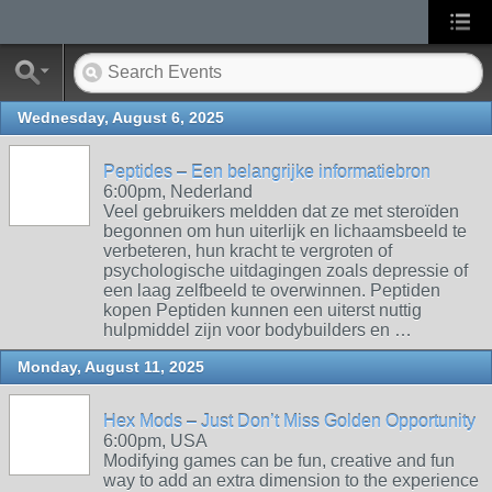
Wednesday, August 6, 2025
Peptides – Een belangrijke informatiebron
6:00pm, Nederland
Veel gebruikers meldden dat ze met steroïden
begonnen om hun uiterlijk en lichaamsbeeld te
verbeteren, hun kracht te vergroten of
psychologische uitdagingen zoals depressie of
een laag zelfbeeld te overwinnen. Peptiden
kopen Peptiden kunnen een uiterst nuttig
hulpmiddel zijn voor bodybuilders en …
Monday, August 11, 2025
Hex Mods – Just Don’t Miss Golden Opportunity
6:00pm, USA
Modifying games can be fun, creative and fun
way to add an extra dimension to the experience