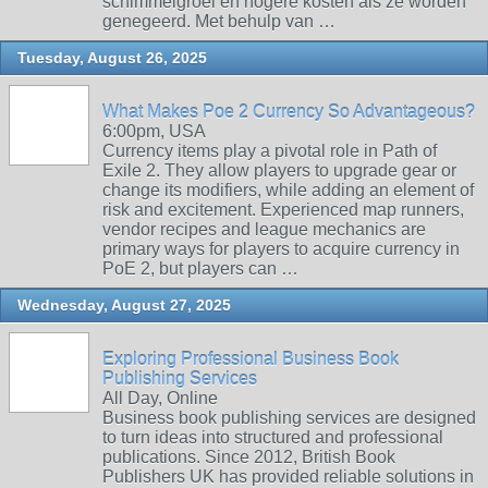
schimmelgroei en hogere kosten als ze worden
genegeerd. Met behulp van …
Tuesday, August 26, 2025
What Makes Poe 2 Currency So Advantageous?
6:00pm, USA
Currency items play a pivotal role in Path of
Exile 2. They allow players to upgrade gear or
change its modifiers, while adding an element of
risk and excitement. Experienced map runners,
vendor recipes and league mechanics are
primary ways for players to acquire currency in
PoE 2, but players can …
Wednesday, August 27, 2025
Exploring Professional Business Book
Publishing Services
All Day, Online
Business book publishing services are designed
to turn ideas into structured and professional
publications. Since 2012, British Book
Publishers UK has provided reliable solutions in