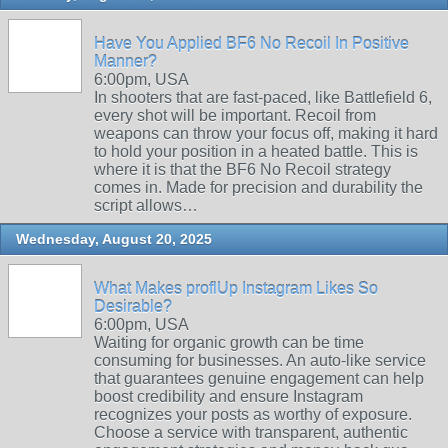
Have You Applied BF6 No Recoil In Positive
Manner?
6:00pm, USA
In shooters that are fast-paced, like Battlefield 6,
every shot will be important. Recoil from
weapons can throw your focus off, making it hard
to hold your position in a heated battle. This is
where it is that the BF6 No Recoil strategy
comes in. Made for precision and durability the
script allows…
Wednesday, August 20, 2025
What Makes proflUp Instagram Likes So
Desirable?
6:00pm, USA
Waiting for organic growth can be time
consuming for businesses. An auto-like service
that guarantees genuine engagement can help
boost credibility and ensure Instagram
recognizes your posts as worthy of exposure.
Choose a service with transparent, authentic