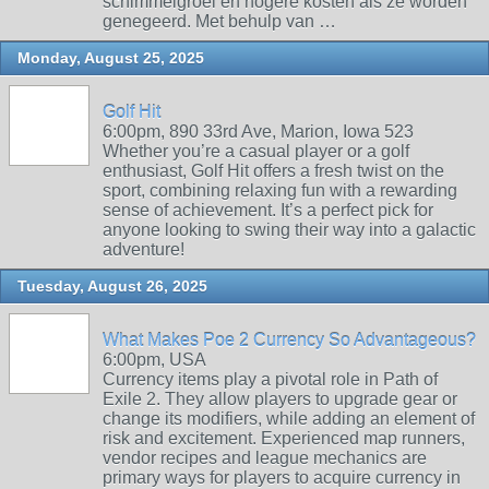
schimmelgroei en hogere kosten als ze worden
genegeerd. Met behulp van …
Monday, August 25, 2025
Golf Hit
6:00pm, 890 33rd Ave, Marion, Iowa 523
Whether you’re a casual player or a golf
enthusiast, Golf Hit offers a fresh twist on the
sport, combining relaxing fun with a rewarding
sense of achievement. It’s a perfect pick for
anyone looking to swing their way into a galactic
adventure!
Tuesday, August 26, 2025
What Makes Poe 2 Currency So Advantageous?
6:00pm, USA
Currency items play a pivotal role in Path of
Exile 2. They allow players to upgrade gear or
change its modifiers, while adding an element of
risk and excitement. Experienced map runners,
vendor recipes and league mechanics are
primary ways for players to acquire currency in