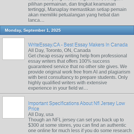
pilihan permainan, dan tingkat keamanan
tertinggi, Manaplay memastikan setiap pemain
akan memiliki petualangan yang hebat dan
lanca…
Monday, September 1, 2025
WriteEssay.CA - Best Essay Makers In Canada
All Day, Toronto, ON, Canada
Get cheap essay writing help from professional
essay writers that offers 100% success
guaranteed service that no other site gives. We
provide original work free from AI and plagiarism
with best consultancy to prepare students. Only
highly qualified writers with extensive
experience in your field wi…
Important Specifications About Nfl Jersey Low
Price
All Day, usa
Though an NFL jersey can set you back up to
$300 at some stores, you can find an authentic
one online for much less if you do some research