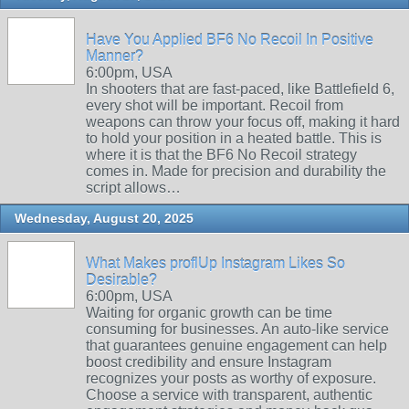
Have You Applied BF6 No Recoil In Positive
Manner?
6:00pm, USA
In shooters that are fast-paced, like Battlefield 6,
every shot will be important. Recoil from
weapons can throw your focus off, making it hard
to hold your position in a heated battle. This is
where it is that the BF6 No Recoil strategy
comes in. Made for precision and durability the
script allows…
Wednesday, August 20, 2025
What Makes proflUp Instagram Likes So
Desirable?
6:00pm, USA
Waiting for organic growth can be time
consuming for businesses. An auto-like service
that guarantees genuine engagement can help
boost credibility and ensure Instagram
recognizes your posts as worthy of exposure.
Choose a service with transparent, authentic