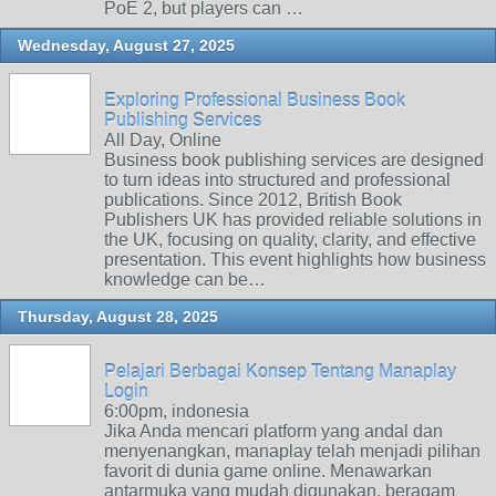
PoE 2, but players can …
Wednesday, August 27, 2025
Exploring Professional Business Book
Publishing Services
All Day, Online
Business book publishing services are designed
to turn ideas into structured and professional
publications. Since 2012, British Book
Publishers UK has provided reliable solutions in
the UK, focusing on quality, clarity, and effective
presentation. This event highlights how business
knowledge can be…
Thursday, August 28, 2025
Pelajari Berbagai Konsep Tentang Manaplay
Login
6:00pm, indonesia
Jika Anda mencari platform yang andal dan
menyenangkan, manaplay telah menjadi pilihan
favorit di dunia game online. Menawarkan
antarmuka yang mudah digunakan, beragam