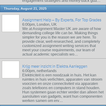
engagement strategies and money-back gua…
Thursday, August 21, 2025
Assignment Help – By Experts, For Top Grades
6:00pm, London, UK
We at Assignment Master UK are aware of how
demanding college life can be. Making things
simpler for you is the reason we are here. To
provide clear, well-researched, and completely
customized assignment writing services that
meet your course requirements, our team of
actual academic specialists wo…
Krijg meer inzicht in Elektra Aanleggen
6:00pm, netherlands
Elektriciteit is een noodzaak in huis. Het kan
ruimtes in huis verlichten, apparaten van stroom
voorzien en onze connectiviteit via apparaten
zoals telefoons en computers in stand houden.
Hun systemen gaan echter verder dan alleen het
aansluiten van gadgets, want hun componenten
werken samen om erv…