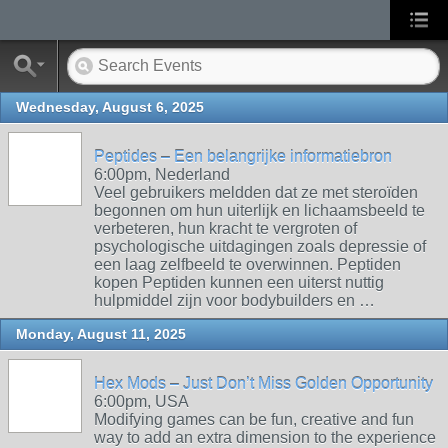
Wednesday, August 6, 2025
Peptides – Een belangrijke informatiebron
6:00pm, Nederland
Veel gebruikers meldden dat ze met steroïden
begonnen om hun uiterlijk en lichaamsbeeld te
verbeteren, hun kracht te vergroten of
psychologische uitdagingen zoals depressie of
een laag zelfbeeld te overwinnen. Peptiden
kopen Peptiden kunnen een uiterst nuttig
hulpmiddel zijn voor bodybuilders en …
Monday, August 11, 2025
Hex Mods – Just Don’t Miss Golden Opportunity
6:00pm, USA
Modifying games can be fun, creative and fun
way to add an extra dimension to the experience