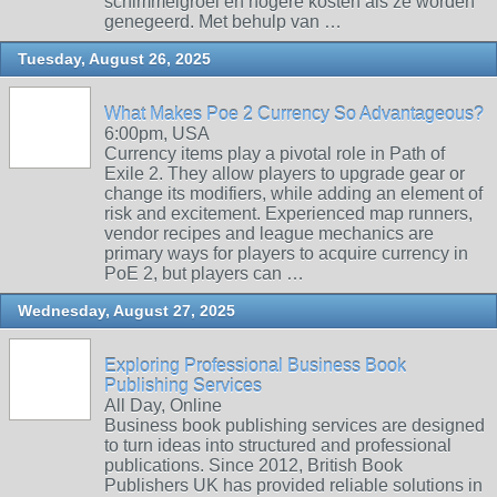
schimmelgroei en hogere kosten als ze worden
genegeerd. Met behulp van …
Tuesday, August 26, 2025
What Makes Poe 2 Currency So Advantageous?
6:00pm, USA
Currency items play a pivotal role in Path of
Exile 2. They allow players to upgrade gear or
change its modifiers, while adding an element of
risk and excitement. Experienced map runners,
vendor recipes and league mechanics are
primary ways for players to acquire currency in
PoE 2, but players can …
Wednesday, August 27, 2025
Exploring Professional Business Book
Publishing Services
All Day, Online
Business book publishing services are designed
to turn ideas into structured and professional
publications. Since 2012, British Book
Publishers UK has provided reliable solutions in