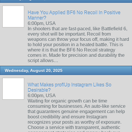
Have You Applied BF6 No Recoil In Positive
Manner?
6:00pm, USA
In shooters that are fast-paced, like Battlefield 6,
every shot will be important. Recoil from
weapons can throw your focus off, making it hard
to hold your position in a heated battle. This is
where it is that the BF6 No Recoil strategy
comes in. Made for precision and durability the
script allows…
Wednesday, August 20, 2025
What Makes proflUp Instagram Likes So
Desirable?
6:00pm, USA
Waiting for organic growth can be time
consuming for businesses. An auto-like service
that guarantees genuine engagement can help
boost credibility and ensure Instagram
recognizes your posts as worthy of exposure.
Choose a service with transparent, authentic