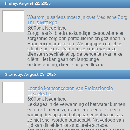
Friday, August 22, 2025
Waarom je serieus moet zijn over Medische Zorg
Thuis Met Pgb
6:00pm, Nederland
Zorgpilaar24 biedt deskundige, betrouwbare en
zorgzame zorg aan particulieren en gezinnen in
Haarlem en omstreken. We begrijpen dat elke
situatie uniek is. Daarom stemmen we onze
diensten specifiek af op de behoeften van elke
cliënt. Het kan gaan om langdurige
ondersteuning, directe hulp en flexibe…
Saturday, August 23, 2025
Leer de kernconcepten van Professionele
Lekdetectie
6:00pm, Nederland
Lekkages in de verwarming of het water kunnen
een nachtmerrie zijn voor iedereen die in een
woning, bedrijfspand of appartement woont als
ze niet snel worden aangepakt. Na verloop van
tijd kan dit leiden tot structurele schade,