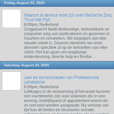
Friday, August 22, 2025
Waarom je serieus moet zijn over Medische Zorg
Thuis Met Pgb
6:00pm, Nederland
Zorgpilaar24 biedt deskundige, betrouwbare en
zorgzame zorg aan particulieren en gezinnen in
Haarlem en omstreken. We begrijpen dat elke
situatie uniek is. Daarom stemmen we onze
diensten specifiek af op de behoeften van elke
cliënt. Het kan gaan om langdurige
ondersteuning, directe hulp en flexibe…
Saturday, August 23, 2025
Leer de kernconcepten van Professionele
Lekdetectie
6:00pm, Nederland
Lekkages in de verwarming of het water kunnen
een nachtmerrie zijn voor iedereen die in een
woning, bedrijfspand of appartement woont als
ze niet snel worden aangepakt. Na verloop van
tijd kan dit leiden tot structurele schade,