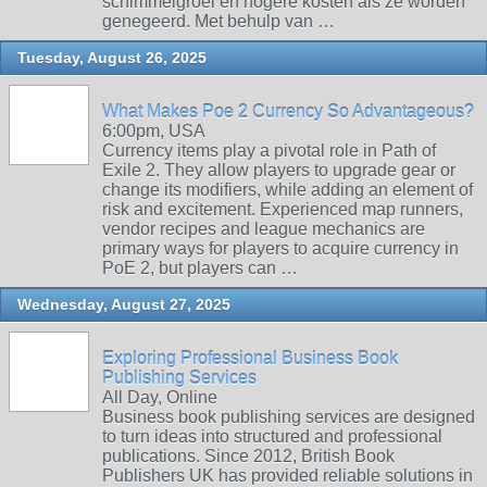
schimmelgroei en hogere kosten als ze worden
genegeerd. Met behulp van …
Tuesday, August 26, 2025
What Makes Poe 2 Currency So Advantageous?
6:00pm, USA
Currency items play a pivotal role in Path of
Exile 2. They allow players to upgrade gear or
change its modifiers, while adding an element of
risk and excitement. Experienced map runners,
vendor recipes and league mechanics are
primary ways for players to acquire currency in
PoE 2, but players can …
Wednesday, August 27, 2025
Exploring Professional Business Book
Publishing Services
All Day, Online
Business book publishing services are designed
to turn ideas into structured and professional
publications. Since 2012, British Book
Publishers UK has provided reliable solutions in