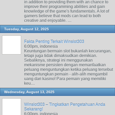
in addition to providing them with an chance to
improve their programming abilities and gain
knowledge of the game's fundamentals. A lot of
gamers believe that mods can lead to both
creative and enjoyable. …
Tuesday, August 12, 2025
Fakta Penting Terkait Winslot303
6:00pm, indonesia
Keuntungan bermain slot bukanlah kecurangan,
tetapi juga tidak dimaksudkan demikian.
Sebaliknya, strategi ini menggunakan
mekanisme persisten dengan memanfaatkan
peluang menguntungkan ketika peluang tersebut
menguntungkan pemain - alih-alih mengambil
uang dari kasino! Para pemain yang memiliki
keu…
Wednesday, August 13, 2025
Winslot303 – Tingkatkan Pengetahuan Anda
Sekarang!
6:00pm, indonesia