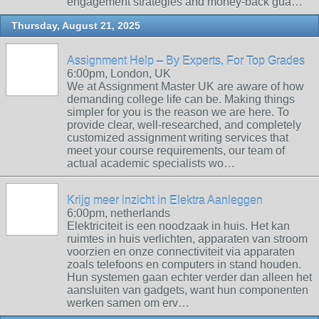
engagement strategies and money-back gua…
Thursday, August 21, 2025
Assignment Help – By Experts, For Top Grades
6:00pm, London, UK
We at Assignment Master UK are aware of how
demanding college life can be. Making things
simpler for you is the reason we are here. To
provide clear, well-researched, and completely
customized assignment writing services that
meet your course requirements, our team of
actual academic specialists wo…
Krijg meer inzicht in Elektra Aanleggen
6:00pm, netherlands
Elektriciteit is een noodzaak in huis. Het kan
ruimtes in huis verlichten, apparaten van stroom
voorzien en onze connectiviteit via apparaten
zoals telefoons en computers in stand houden.
Hun systemen gaan echter verder dan alleen het
aansluiten van gadgets, want hun componenten
werken samen om erv…