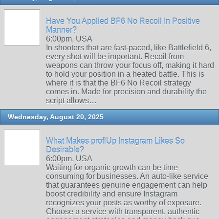
Have You Applied BF6 No Recoil In Positive
Manner?
6:00pm, USA
In shooters that are fast-paced, like Battlefield 6,
every shot will be important. Recoil from
weapons can throw your focus off, making it hard
to hold your position in a heated battle. This is
where it is that the BF6 No Recoil strategy
comes in. Made for precision and durability the
script allows…
Wednesday, August 20, 2025
What Makes proflUp Instagram Likes So
Desirable?
6:00pm, USA
Waiting for organic growth can be time
consuming for businesses. An auto-like service
that guarantees genuine engagement can help
boost credibility and ensure Instagram
recognizes your posts as worthy of exposure.
Choose a service with transparent, authentic