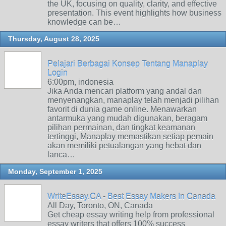
the UK, focusing on quality, clarity, and effective
presentation. This event highlights how business
knowledge can be…
Thursday, August 28, 2025
Pelajari Berbagai Konsep Tentang Manaplay
Login
6:00pm, indonesia
Jika Anda mencari platform yang andal dan
menyenangkan, manaplay telah menjadi pilihan
favorit di dunia game online. Menawarkan
antarmuka yang mudah digunakan, beragam
pilihan permainan, dan tingkat keamanan
tertinggi, Manaplay memastikan setiap pemain
akan memiliki petualangan yang hebat dan
lanca…
Monday, September 1, 2025
WriteEssay.CA - Best Essay Makers In Canada
All Day, Toronto, ON, Canada
Get cheap essay writing help from professional
essay writers that offers 100% success