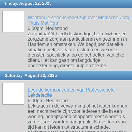
Friday, August 22, 2025
Waarom je serieus moet zijn over Medische Zorg
Thuis Met Pgb
6:00pm, Nederland
Zorgpilaar24 biedt deskundige, betrouwbare en
zorgzame zorg aan particulieren en gezinnen in
Haarlem en omstreken. We begrijpen dat elke
situatie uniek is. Daarom stemmen we onze
diensten specifiek af op de behoeften van elke
cliënt. Het kan gaan om langdurige
ondersteuning, directe hulp en flexibe…
Saturday, August 23, 2025
Leer de kernconcepten van Professionele
Lekdetectie
6:00pm, Nederland
Lekkages in de verwarming of het water kunnen
een nachtmerrie zijn voor iedereen die in een
woning, bedrijfspand of appartement woont als
ze niet snel worden aangepakt. Na verloop van
tijd kan dit leiden tot structurele schade,