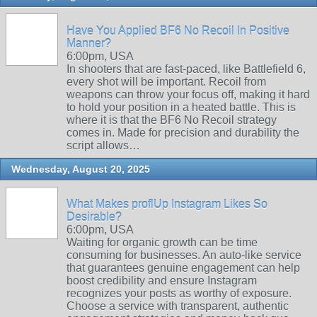
Have You Applied BF6 No Recoil In Positive
Manner?
6:00pm, USA
In shooters that are fast-paced, like Battlefield 6,
every shot will be important. Recoil from
weapons can throw your focus off, making it hard
to hold your position in a heated battle. This is
where it is that the BF6 No Recoil strategy
comes in. Made for precision and durability the
script allows…
Wednesday, August 20, 2025
What Makes proflUp Instagram Likes So
Desirable?
6:00pm, USA
Waiting for organic growth can be time
consuming for businesses. An auto-like service
that guarantees genuine engagement can help
boost credibility and ensure Instagram
recognizes your posts as worthy of exposure.
Choose a service with transparent, authentic