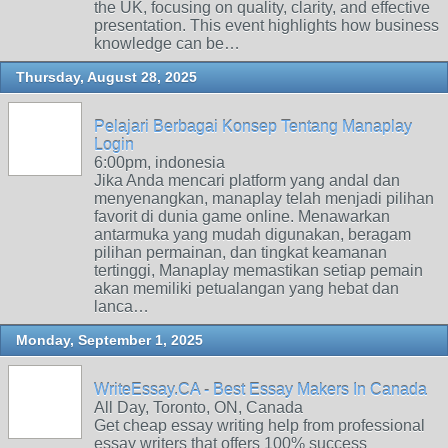
the UK, focusing on quality, clarity, and effective
presentation. This event highlights how business
knowledge can be…
Thursday, August 28, 2025
Pelajari Berbagai Konsep Tentang Manaplay
Login
6:00pm, indonesia
Jika Anda mencari platform yang andal dan
menyenangkan, manaplay telah menjadi pilihan
favorit di dunia game online. Menawarkan
antarmuka yang mudah digunakan, beragam
pilihan permainan, dan tingkat keamanan
tertinggi, Manaplay memastikan setiap pemain
akan memiliki petualangan yang hebat dan
lanca…
Monday, September 1, 2025
WriteEssay.CA - Best Essay Makers In Canada
All Day, Toronto, ON, Canada
Get cheap essay writing help from professional
essay writers that offers 100% success