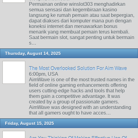
Permainan online winslot303 menghadirkan
semua sensasi dan kegembiraan kasino
langsung ke rumah pemain atau saat bepergian,
dapat diakses dari komputer mana pun dengan
koneksi internet dan menawarkan bonus
menarik yang membuat pemain terus kembali.
Saat bermain slot, sangat penting untuk bermain
s…
Thursday, August 14, 2025
The Most Overlooked Solution For Aim Wave
6:00pm, USA
AimWave is one of the most trusted names in the
field of online gaming enhancements offering
users cutting-edge hacks and tools that help
them gain a competitive advantage. It was
created by a group of passionate gamers.
AimWave was designed with an understanding
that all gamers ought to have acces…
Friday, August 15, 2025