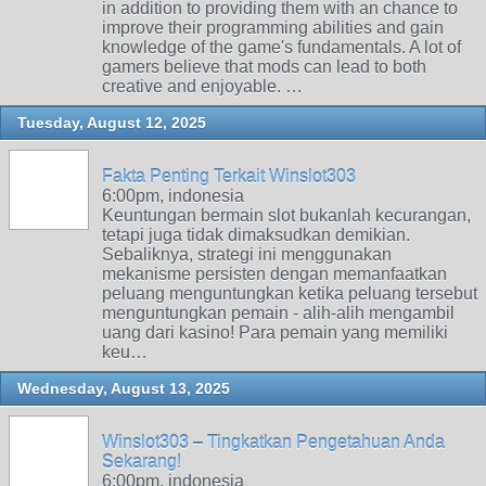
in addition to providing them with an chance to
improve their programming abilities and gain
knowledge of the game's fundamentals. A lot of
gamers believe that mods can lead to both
creative and enjoyable. …
Tuesday, August 12, 2025
Fakta Penting Terkait Winslot303
6:00pm, indonesia
Keuntungan bermain slot bukanlah kecurangan,
tetapi juga tidak dimaksudkan demikian.
Sebaliknya, strategi ini menggunakan
mekanisme persisten dengan memanfaatkan
peluang menguntungkan ketika peluang tersebut
menguntungkan pemain - alih-alih mengambil
uang dari kasino! Para pemain yang memiliki
keu…
Wednesday, August 13, 2025
Winslot303 – Tingkatkan Pengetahuan Anda
Sekarang!
6:00pm, indonesia