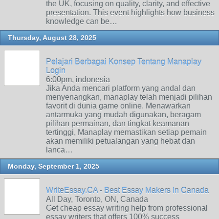
the UK, focusing on quality, clarity, and effective
presentation. This event highlights how business
knowledge can be…
Thursday, August 28, 2025
Pelajari Berbagai Konsep Tentang Manaplay
Login
6:00pm, indonesia
Jika Anda mencari platform yang andal dan
menyenangkan, manaplay telah menjadi pilihan
favorit di dunia game online. Menawarkan
antarmuka yang mudah digunakan, beragam
pilihan permainan, dan tingkat keamanan
tertinggi, Manaplay memastikan setiap pemain
akan memiliki petualangan yang hebat dan
lanca…
Monday, September 1, 2025
WriteEssay.CA - Best Essay Makers In Canada
All Day, Toronto, ON, Canada
Get cheap essay writing help from professional
essay writers that offers 100% success