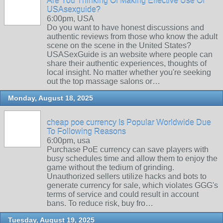
Are You Thinking Of Making Effective Use Of
USAsexguide?
6:00pm, USA
Do you want to have honest discussions and
authentic reviews from those who know the adult
scene on the scene in the United States?
USASexGuide is an website where people can
share their authentic experiences, thoughts of
local insight. No matter whether you're seeking
out the top massage salons or…
Monday, August 18, 2025
cheap poe currency Is Popular Worldwide Due
To Following Reasons
6:00pm, usa
Purchase PoE currency can save players with
busy schedules time and allow them to enjoy the
game without the tedium of grinding.
Unauthorized sellers utilize hacks and bots to
generate currency for sale, which violates GGG's
terms of service and could result in account
bans. To reduce risk, buy fro…
Tuesday, August 19, 2025