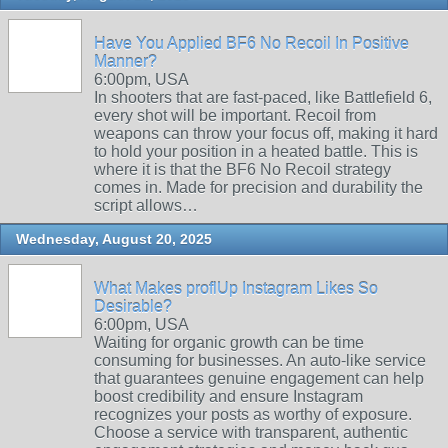
Have You Applied BF6 No Recoil In Positive
Manner?
6:00pm, USA
In shooters that are fast-paced, like Battlefield 6,
every shot will be important. Recoil from
weapons can throw your focus off, making it hard
to hold your position in a heated battle. This is
where it is that the BF6 No Recoil strategy
comes in. Made for precision and durability the
script allows…
Wednesday, August 20, 2025
What Makes proflUp Instagram Likes So
Desirable?
6:00pm, USA
Waiting for organic growth can be time
consuming for businesses. An auto-like service
that guarantees genuine engagement can help
boost credibility and ensure Instagram
recognizes your posts as worthy of exposure.
Choose a service with transparent, authentic