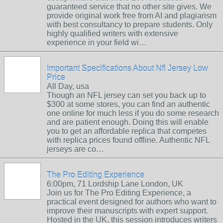
guaranteed service that no other site gives. We
provide original work free from AI and plagiarism
with best consultancy to prepare students. Only
highly qualified writers with extensive
experience in your field wi…
Important Specifications About Nfl Jersey Low
Price
All Day, usa
Though an NFL jersey can set you back up to
$300 at some stores, you can find an authentic
one online for much less if you do some research
and are patient enough. Doing this will enable
you to get an affordable replica that competes
with replica prices found offline. Authentic NFL
jerseys are co…
The Pro Editing Experience
6:00pm, 71 Lordship Lane London, UK
Join us for The Pro Editing Experience, a
practical event designed for authors who want to
improve their manuscripts with expert support.
Hosted in the UK, this session introduces writers