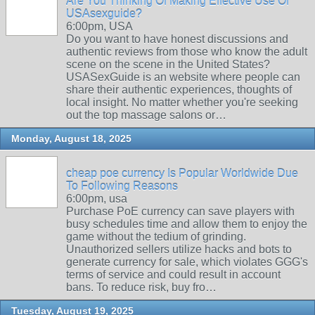
Are You Thinking Of Making Effective Use Of
USAsexguide?
6:00pm, USA
Do you want to have honest discussions and
authentic reviews from those who know the adult
scene on the scene in the United States?
USASexGuide is an website where people can
share their authentic experiences, thoughts of
local insight. No matter whether you're seeking
out the top massage salons or…
Monday, August 18, 2025
cheap poe currency Is Popular Worldwide Due
To Following Reasons
6:00pm, usa
Purchase PoE currency can save players with
busy schedules time and allow them to enjoy the
game without the tedium of grinding.
Unauthorized sellers utilize hacks and bots to
generate currency for sale, which violates GGG's
terms of service and could result in account
bans. To reduce risk, buy fro…
Tuesday, August 19, 2025