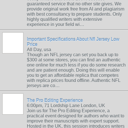
guaranteed service that no other site gives. We
provide original work free from AI and plagiarism
with best consultancy to prepare students. Only
highly qualified writers with extensive
experience in your field wi…
Important Specifications About Nfl Jersey Low
Price
All Day, usa
Though an NFL jersey can set you back up to
$300 at some stores, you can find an authentic
one online for much less if you do some research
and are patient enough. Doing this will enable
you to get an affordable replica that competes
with replica prices found offline. Authentic NFL
jerseys are co…
The Pro Editing Experience
6:00pm, 71 Lordship Lane London, UK
Join us for The Pro Editing Experience, a
practical event designed for authors who want to
improve their manuscripts with expert support.
Hosted in the UK, this session introduces writers