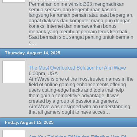
Permainan online winslot303 menghadirkan
semua sensasi dan kegembiraan kasino
langsung ke rumah pemain atau saat bepergian,
dapat diakses dari komputer mana pun dengan
koneksi internet dan menawarkan bonus
menarik yang membuat pemain terus kembali.
Saat bermain slot, sangat penting untuk bermain
s…
Thursday, August 14, 2025
The Most Overlooked Solution For Aim Wave
6:00pm, USA
AimWave is one of the most trusted names in the
field of online gaming enhancements offering
users cutting-edge hacks and tools that help
them gain a competitive advantage. It was
created by a group of passionate gamers.
AimWave was designed with an understanding
that all gamers ought to have acces…
Friday, August 15, 2025