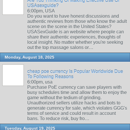
Are You Thinking Of Making Effective Use Of
USAsexguide?
6:00pm, USA
Do you want to have honest discussions and
authentic reviews from those who know the adult
scene on the scene in the United States?
USASexGuide is an website where people can
share their authentic experiences, thoughts of
local insight. No matter whether you're seeking
out the top massage salons or…
Monday, August 18, 2025
cheap poe currency Is Popular Worldwide Due
To Following Reasons
6:00pm, usa
Purchase PoE currency can save players with
busy schedules time and allow them to enjoy the
game without the tedium of grinding.
Unauthorized sellers utilize hacks and bots to
generate currency for sale, which violates GGG's
terms of service and could result in account
bans. To reduce risk, buy fro…
Tuesday, August 19, 2025