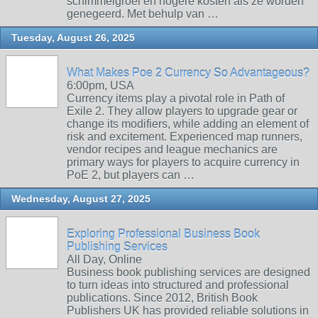
schimmelgroei en hogere kosten als ze worden
genegeerd. Met behulp van …
Tuesday, August 26, 2025
What Makes Poe 2 Currency So Advantageous?
6:00pm, USA
Currency items play a pivotal role in Path of
Exile 2. They allow players to upgrade gear or
change its modifiers, while adding an element of
risk and excitement. Experienced map runners,
vendor recipes and league mechanics are
primary ways for players to acquire currency in
PoE 2, but players can …
Wednesday, August 27, 2025
Exploring Professional Business Book
Publishing Services
All Day, Online
Business book publishing services are designed
to turn ideas into structured and professional
publications. Since 2012, British Book
Publishers UK has provided reliable solutions in