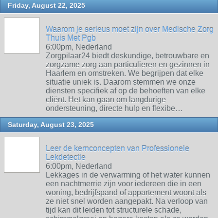
Friday, August 22, 2025
Waarom je serieus moet zijn over Medische Zorg
Thuis Met Pgb
6:00pm, Nederland
Zorgpilaar24 biedt deskundige, betrouwbare en
zorgzame zorg aan particulieren en gezinnen in
Haarlem en omstreken. We begrijpen dat elke
situatie uniek is. Daarom stemmen we onze
diensten specifiek af op de behoeften van elke
cliënt. Het kan gaan om langdurige
ondersteuning, directe hulp en flexibe…
Saturday, August 23, 2025
Leer de kernconcepten van Professionele
Lekdetectie
6:00pm, Nederland
Lekkages in de verwarming of het water kunnen
een nachtmerrie zijn voor iedereen die in een
woning, bedrijfspand of appartement woont als
ze niet snel worden aangepakt. Na verloop van
tijd kan dit leiden tot structurele schade,