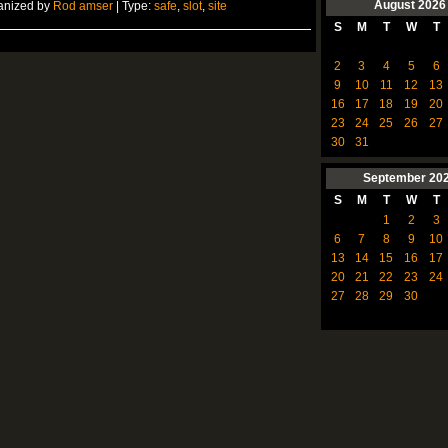
August
2026
anized by
Rod amser
| Type:
safe
,
slot
,
site
S
M
T
W
T
2
3
4
5
6
9
10
11
12
13
16
17
18
19
20
23
24
25
26
27
30
31
September
20
S
M
T
W
T
1
2
3
6
7
8
9
10
13
14
15
16
17
20
21
22
23
24
27
28
29
30