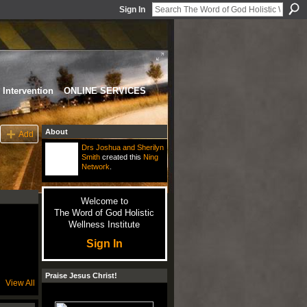
Sign In
Intervention
ONLINE SERVICES
About
Add
Drs Joshua and Sherilyn
Smith
created this
Ning
Network
.
Welcome to
The Word of God Holistic
Wellness Institute
Sign In
Praise Jesus Christ!
View All