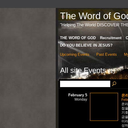
The Word of God 
"Helping The World DISCOVER TH
THE WORD OF GOD
Recruitment
C
DO YOU BELIEVE IN JESUS?
Upcoming Events
Past Events
My
All site Events
(1)
February 5
온라
Monday
Febr
온라
점을
기호
금을
이라
성하