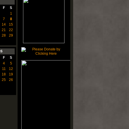
F
S
1
7
8
14
15
21
22
28
29
26
F
S
4
5
11
12
18
19
25
26