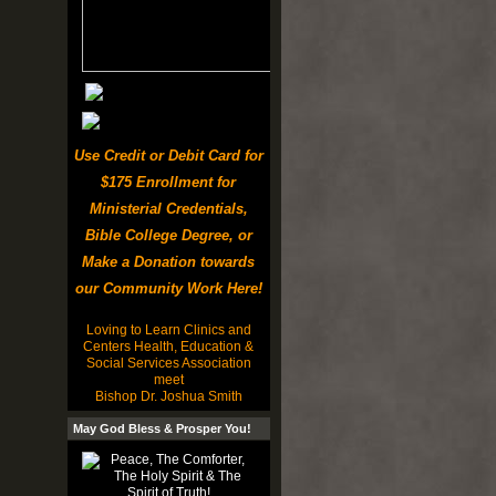
Use Credit or Debit Card for
$175 Enrollment for
Ministerial Credentials,
Bible College Degree, or
Make a Donation towards
our Community Work Here!
Loving to Learn Clinics and
Centers Health, Education &
Social Services Association
meet
Bishop Dr. Joshua Smith
May God Bless & Prosper You!