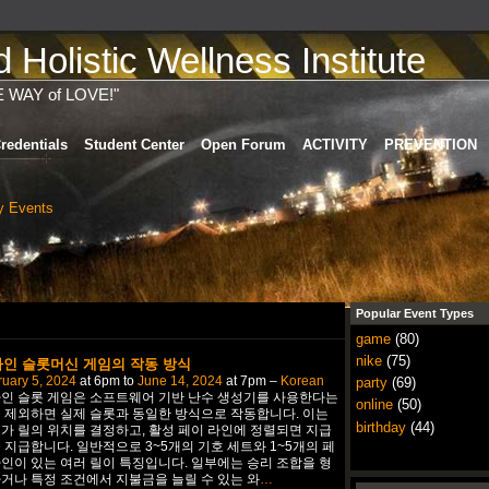
Holistic Wellness Institute
E WAY of LOVE!"
redentials
Student Center
Open Forum
ACTIVITY
PREVENTION
 Events
Popular Event Types
game
(80)
nike
(75)
인 슬롯머신 게임의 작동 방식
uary 5, 2024
at 6pm to
June 14, 2024
at 7pm –
Korean
party
(69)
인 슬롯 게임은 소프트웨어 기반 난수 생성기를 사용한다는
online
(50)
 제외하면 실제 슬롯과 동일한 방식으로 작동합니다. 이는
birthday
(44)
가 릴의 위치를 결정하고, 활성 페이 라인에 정렬되면 지급
 지급합니다. 일반적으로 3~5개의 기호 세트와 1~5개의 페
인이 있는 여러 릴이 특징입니다. 일부에는 승리 조합을 형
거나 특정 조건에서 지불금을 늘릴 수 있는 와
…