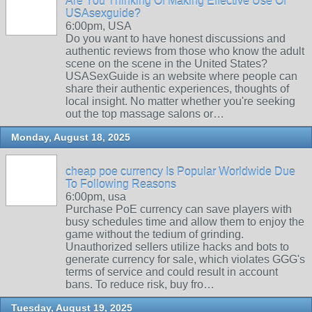
Are You Thinking Of Making Effective Use Of
USAsexguide?
6:00pm, USA
Do you want to have honest discussions and
authentic reviews from those who know the adult
scene on the scene in the United States?
USASexGuide is an website where people can
share their authentic experiences, thoughts of
local insight. No matter whether you're seeking
out the top massage salons or…
Monday, August 18, 2025
cheap poe currency Is Popular Worldwide Due
To Following Reasons
6:00pm, usa
Purchase PoE currency can save players with
busy schedules time and allow them to enjoy the
game without the tedium of grinding.
Unauthorized sellers utilize hacks and bots to
generate currency for sale, which violates GGG's
terms of service and could result in account
bans. To reduce risk, buy fro…
Tuesday, August 19, 2025