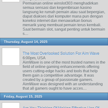
Permainan online winslot303 menghadirkan
semua sensasi dan kegembiraan kasino
langsung ke rumah pemain atau saat bepergian,
dapat diakses dari komputer mana pun dengan
koneksi internet dan menawarkan bonus
menarik yang membuat pemain terus kembali.
Saat bermain slot, sangat penting untuk bermain
s…
Thursday, August 14, 2025
The Most Overlooked Solution For Aim Wave
6:00pm, USA
AimWave is one of the most trusted names in the
field of online gaming enhancements offering
users cutting-edge hacks and tools that help
them gain a competitive advantage. It was
created by a group of passionate gamers.
AimWave was designed with an understanding
that all gamers ought to have acces…
Friday, August 15, 2025