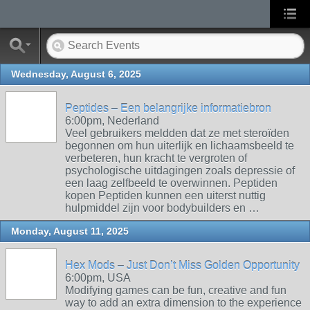
Wednesday, August 6, 2025
Peptides – Een belangrijke informatiebron
6:00pm, Nederland
Veel gebruikers meldden dat ze met steroïden
begonnen om hun uiterlijk en lichaamsbeeld te
verbeteren, hun kracht te vergroten of
psychologische uitdagingen zoals depressie of
een laag zelfbeeld te overwinnen. Peptiden
kopen Peptiden kunnen een uiterst nuttig
hulpmiddel zijn voor bodybuilders en …
Monday, August 11, 2025
Hex Mods – Just Don’t Miss Golden Opportunity
6:00pm, USA
Modifying games can be fun, creative and fun
way to add an extra dimension to the experience