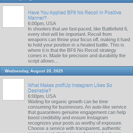
Have You Applied BF6 No Recoil In Positive
Manner?
6:00pm, USA
In shooters that are fast-paced, like Battlefield 6,
every shot will be important. Recoil from
weapons can throw your focus off, making it hard
to hold your position in a heated battle. This is
where it is that the BF6 No Recoil strategy
comes in. Made for precision and durability the
script allows…
Wednesday, August 20, 2025
What Makes proflUp Instagram Likes So
Desirable?
6:00pm, USA
Waiting for organic growth can be time
consuming for businesses. An auto-like service
that guarantees genuine engagement can help
boost credibility and ensure Instagram
recognizes your posts as worthy of exposure.
Choose a service with transparent, authentic