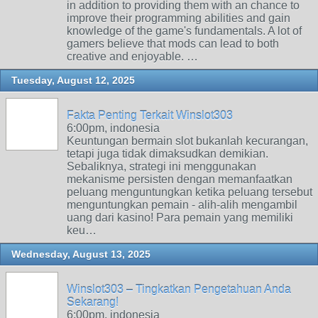
in addition to providing them with an chance to
improve their programming abilities and gain
knowledge of the game's fundamentals. A lot of
gamers believe that mods can lead to both
creative and enjoyable. …
Tuesday, August 12, 2025
Fakta Penting Terkait Winslot303
6:00pm, indonesia
Keuntungan bermain slot bukanlah kecurangan,
tetapi juga tidak dimaksudkan demikian.
Sebaliknya, strategi ini menggunakan
mekanisme persisten dengan memanfaatkan
peluang menguntungkan ketika peluang tersebut
menguntungkan pemain - alih-alih mengambil
uang dari kasino! Para pemain yang memiliki
keu…
Wednesday, August 13, 2025
Winslot303 – Tingkatkan Pengetahuan Anda
Sekarang!
6:00pm, indonesia