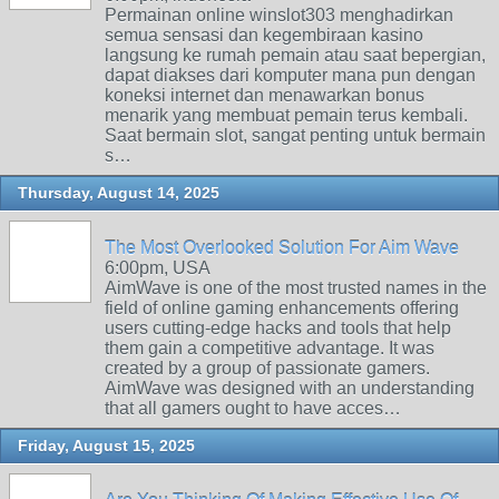
Permainan online winslot303 menghadirkan
semua sensasi dan kegembiraan kasino
langsung ke rumah pemain atau saat bepergian,
dapat diakses dari komputer mana pun dengan
koneksi internet dan menawarkan bonus
menarik yang membuat pemain terus kembali.
Saat bermain slot, sangat penting untuk bermain
s…
Thursday, August 14, 2025
The Most Overlooked Solution For Aim Wave
6:00pm, USA
AimWave is one of the most trusted names in the
field of online gaming enhancements offering
users cutting-edge hacks and tools that help
them gain a competitive advantage. It was
created by a group of passionate gamers.
AimWave was designed with an understanding
that all gamers ought to have acces…
Friday, August 15, 2025