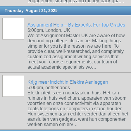
engagement strategies and money-back gua…
Thursday, August 21, 2025
Assignment Help – By Experts, For Top Grades
6:00pm, London, UK
We at Assignment Master UK are aware of how
demanding college life can be. Making things
simpler for you is the reason we are here. To
provide clear, well-researched, and completely
customized assignment writing services that
meet your course requirements, our team of
actual academic specialists wo…
Krijg meer inzicht in Elektra Aanleggen
6:00pm, netherlands
Elektriciteit is een noodzaak in huis. Het kan
ruimtes in huis verlichten, apparaten van stroom
voorzien en onze connectiviteit via apparaten
zoals telefoons en computers in stand houden.
Hun systemen gaan echter verder dan alleen het
aansluiten van gadgets, want hun componenten
werken samen om erv…