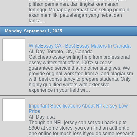
pilihan permainan, dan tingkat keamanan
tertinggi, Manaplay memastikan setiap pemain
akan memiliki petualangan yang hebat dan
lanca…
Monday, September 1, 2025
WriteEssay.CA - Best Essay Makers In Canada
All Day, Toronto, ON, Canada
Get cheap essay writing help from professional
essay writers that offers 100% success
guaranteed service that no other site gives. We
provide original work free from AI and plagiarism
with best consultancy to prepare students. Only
highly qualified writers with extensive
experience in your field wi…
Important Specifications About Nfl Jersey Low
Price
All Day, usa
Though an NFL jersey can set you back up to
$300 at some stores, you can find an authentic
one online for much less if you do some research