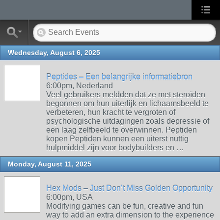
Wednesday, August 6, 2025
Peptides – Een belangrijke informatiebron
6:00pm, Nederland
Veel gebruikers meldden dat ze met steroïden
begonnen om hun uiterlijk en lichaamsbeeld te
verbeteren, hun kracht te vergroten of
psychologische uitdagingen zoals depressie of
een laag zelfbeeld te overwinnen. Peptiden
kopen Peptiden kunnen een uiterst nuttig
hulpmiddel zijn voor bodybuilders en …
Monday, August 11, 2025
Hex Mods – Just Don’t Miss Golden Opportunity
6:00pm, USA
Modifying games can be fun, creative and fun
way to add an extra dimension to the experience