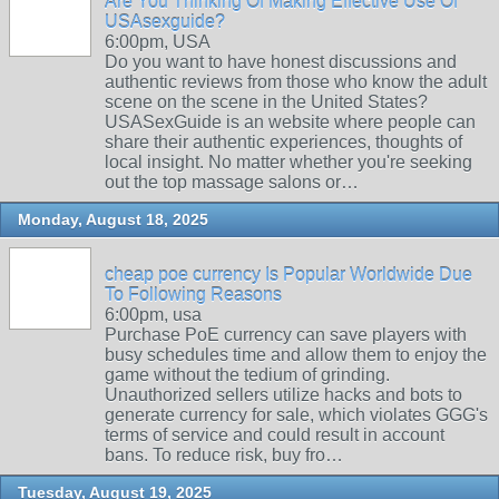
Are You Thinking Of Making Effective Use Of
USAsexguide?
6:00pm, USA
Do you want to have honest discussions and
authentic reviews from those who know the adult
scene on the scene in the United States?
USASexGuide is an website where people can
share their authentic experiences, thoughts of
local insight. No matter whether you're seeking
out the top massage salons or…
Monday, August 18, 2025
cheap poe currency Is Popular Worldwide Due
To Following Reasons
6:00pm, usa
Purchase PoE currency can save players with
busy schedules time and allow them to enjoy the
game without the tedium of grinding.
Unauthorized sellers utilize hacks and bots to
generate currency for sale, which violates GGG's
terms of service and could result in account
bans. To reduce risk, buy fro…
Tuesday, August 19, 2025