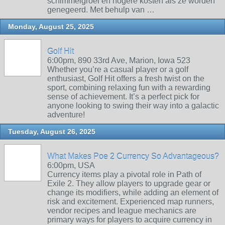
schimmelgroei en hogere kosten als ze worden
genegeerd. Met behulp van …
Monday, August 25, 2025
Golf Hit
6:00pm, 890 33rd Ave, Marion, Iowa 523
Whether you’re a casual player or a golf
enthusiast, Golf Hit offers a fresh twist on the
sport, combining relaxing fun with a rewarding
sense of achievement. It’s a perfect pick for
anyone looking to swing their way into a galactic
adventure!
Tuesday, August 26, 2025
What Makes Poe 2 Currency So Advantageous?
6:00pm, USA
Currency items play a pivotal role in Path of
Exile 2. They allow players to upgrade gear or
change its modifiers, while adding an element of
risk and excitement. Experienced map runners,
vendor recipes and league mechanics are
primary ways for players to acquire currency in