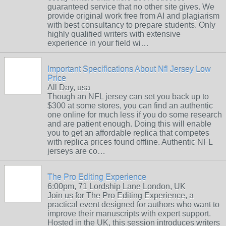
guaranteed service that no other site gives. We
provide original work free from AI and plagiarism
with best consultancy to prepare students. Only
highly qualified writers with extensive
experience in your field wi…
Important Specifications About Nfl Jersey Low
Price
All Day, usa
Though an NFL jersey can set you back up to
$300 at some stores, you can find an authentic
one online for much less if you do some research
and are patient enough. Doing this will enable
you to get an affordable replica that competes
with replica prices found offline. Authentic NFL
jerseys are co…
The Pro Editing Experience
6:00pm, 71 Lordship Lane London, UK
Join us for The Pro Editing Experience, a
practical event designed for authors who want to
improve their manuscripts with expert support.
Hosted in the UK, this session introduces writers