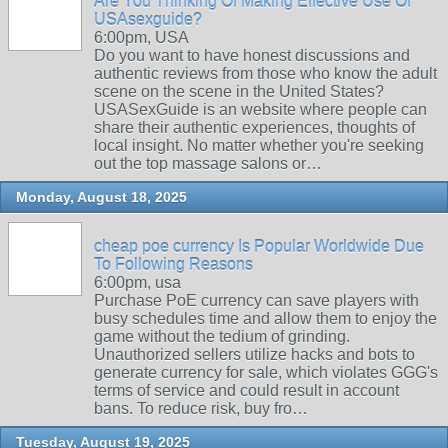
Are You Thinking Of Making Effective Use Of
USAsexguide?
6:00pm, USA
Do you want to have honest discussions and
authentic reviews from those who know the adult
scene on the scene in the United States?
USASexGuide is an website where people can
share their authentic experiences, thoughts of
local insight. No matter whether you're seeking
out the top massage salons or…
Monday, August 18, 2025
cheap poe currency Is Popular Worldwide Due
To Following Reasons
6:00pm, usa
Purchase PoE currency can save players with
busy schedules time and allow them to enjoy the
game without the tedium of grinding.
Unauthorized sellers utilize hacks and bots to
generate currency for sale, which violates GGG's
terms of service and could result in account
bans. To reduce risk, buy fro…
Tuesday, August 19, 2025