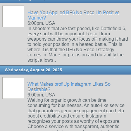
Have You Applied BF6 No Recoil In Positive
Manner?
6:00pm, USA
In shooters that are fast-paced, like Battlefield 6,
every shot will be important. Recoil from
weapons can throw your focus off, making it hard
to hold your position in a heated battle. This is
where it is that the BF6 No Recoil strategy
comes in. Made for precision and durability the
script allows…
Wednesday, August 20, 2025
What Makes proflUp Instagram Likes So
Desirable?
6:00pm, USA
Waiting for organic growth can be time
consuming for businesses. An auto-like service
that guarantees genuine engagement can help
boost credibility and ensure Instagram
recognizes your posts as worthy of exposure.
Choose a service with transparent, authentic