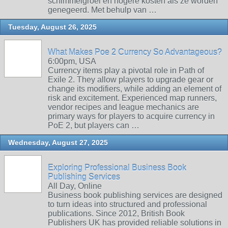
schimmelgroei en hogere kosten als ze worden
genegeerd. Met behulp van …
Tuesday, August 26, 2025
What Makes Poe 2 Currency So Advantageous?
6:00pm, USA
Currency items play a pivotal role in Path of
Exile 2. They allow players to upgrade gear or
change its modifiers, while adding an element of
risk and excitement. Experienced map runners,
vendor recipes and league mechanics are
primary ways for players to acquire currency in
PoE 2, but players can …
Wednesday, August 27, 2025
Exploring Professional Business Book
Publishing Services
All Day, Online
Business book publishing services are designed
to turn ideas into structured and professional
publications. Since 2012, British Book
Publishers UK has provided reliable solutions in