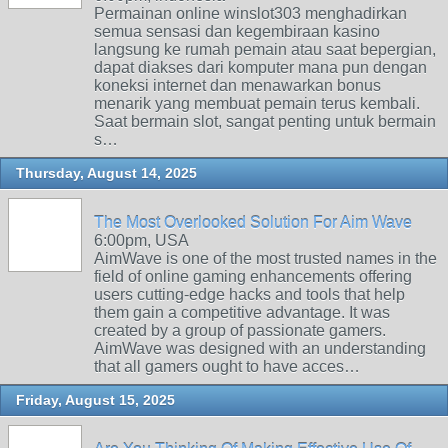
Permainan online winslot303 menghadirkan
semua sensasi dan kegembiraan kasino
langsung ke rumah pemain atau saat bepergian,
dapat diakses dari komputer mana pun dengan
koneksi internet dan menawarkan bonus
menarik yang membuat pemain terus kembali.
Saat bermain slot, sangat penting untuk bermain
s…
Thursday, August 14, 2025
The Most Overlooked Solution For Aim Wave
6:00pm, USA
AimWave is one of the most trusted names in the
field of online gaming enhancements offering
users cutting-edge hacks and tools that help
them gain a competitive advantage. It was
created by a group of passionate gamers.
AimWave was designed with an understanding
that all gamers ought to have acces…
Friday, August 15, 2025