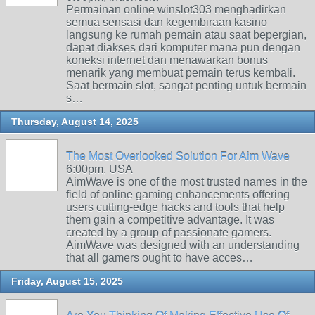
Permainan online winslot303 menghadirkan
semua sensasi dan kegembiraan kasino
langsung ke rumah pemain atau saat bepergian,
dapat diakses dari komputer mana pun dengan
koneksi internet dan menawarkan bonus
menarik yang membuat pemain terus kembali.
Saat bermain slot, sangat penting untuk bermain
s…
Thursday, August 14, 2025
The Most Overlooked Solution For Aim Wave
6:00pm, USA
AimWave is one of the most trusted names in the
field of online gaming enhancements offering
users cutting-edge hacks and tools that help
them gain a competitive advantage. It was
created by a group of passionate gamers.
AimWave was designed with an understanding
that all gamers ought to have acces…
Friday, August 15, 2025