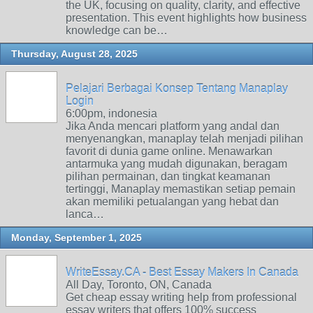
the UK, focusing on quality, clarity, and effective
presentation. This event highlights how business
knowledge can be…
Thursday, August 28, 2025
Pelajari Berbagai Konsep Tentang Manaplay
Login
6:00pm, indonesia
Jika Anda mencari platform yang andal dan
menyenangkan, manaplay telah menjadi pilihan
favorit di dunia game online. Menawarkan
antarmuka yang mudah digunakan, beragam
pilihan permainan, dan tingkat keamanan
tertinggi, Manaplay memastikan setiap pemain
akan memiliki petualangan yang hebat dan
lanca…
Monday, September 1, 2025
WriteEssay.CA - Best Essay Makers In Canada
All Day, Toronto, ON, Canada
Get cheap essay writing help from professional
essay writers that offers 100% success