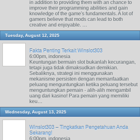
in addition to providing them with an chance to
improve their programming abilities and gain
knowledge of the game's fundamentals. A lot of
gamers believe that mods can lead to both
creative and enjoyable. …
Tuesday, August 12, 2025
Fakta Penting Terkait Winslot303
6:00pm, indonesia
Keuntungan bermain slot bukanlah kecurangan,
tetapi juga tidak dimaksudkan demikian.
Sebaliknya, strategi ini menggunakan
mekanisme persisten dengan memanfaatkan
peluang menguntungkan ketika peluang tersebut
menguntungkan pemain - alih-alih mengambil
uang dari kasino! Para pemain yang memiliki
keu…
Wednesday, August 13, 2025
Winslot303 – Tingkatkan Pengetahuan Anda
Sekarang!
6:00pm, indonesia