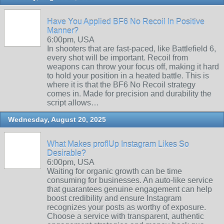
Have You Applied BF6 No Recoil In Positive
Manner?
6:00pm, USA
In shooters that are fast-paced, like Battlefield 6,
every shot will be important. Recoil from
weapons can throw your focus off, making it hard
to hold your position in a heated battle. This is
where it is that the BF6 No Recoil strategy
comes in. Made for precision and durability the
script allows…
Wednesday, August 20, 2025
What Makes proflUp Instagram Likes So
Desirable?
6:00pm, USA
Waiting for organic growth can be time
consuming for businesses. An auto-like service
that guarantees genuine engagement can help
boost credibility and ensure Instagram
recognizes your posts as worthy of exposure.
Choose a service with transparent, authentic