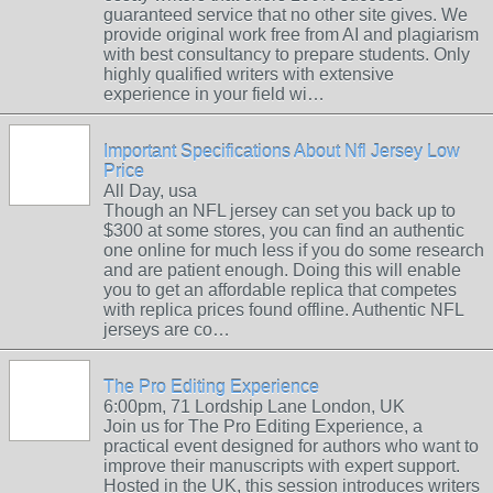
guaranteed service that no other site gives. We
provide original work free from AI and plagiarism
with best consultancy to prepare students. Only
highly qualified writers with extensive
experience in your field wi…
Important Specifications About Nfl Jersey Low
Price
All Day, usa
Though an NFL jersey can set you back up to
$300 at some stores, you can find an authentic
one online for much less if you do some research
and are patient enough. Doing this will enable
you to get an affordable replica that competes
with replica prices found offline. Authentic NFL
jerseys are co…
The Pro Editing Experience
6:00pm, 71 Lordship Lane London, UK
Join us for The Pro Editing Experience, a
practical event designed for authors who want to
improve their manuscripts with expert support.
Hosted in the UK, this session introduces writers