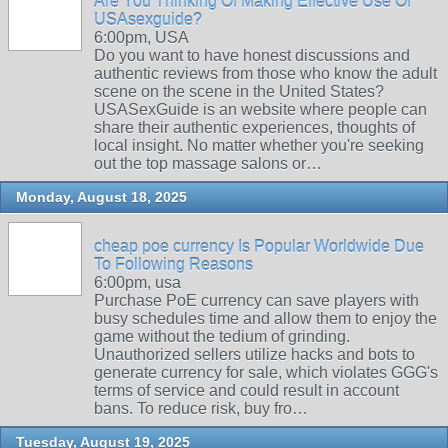
Are You Thinking Of Making Effective Use Of
USAsexguide?
6:00pm, USA
Do you want to have honest discussions and
authentic reviews from those who know the adult
scene on the scene in the United States?
USASexGuide is an website where people can
share their authentic experiences, thoughts of
local insight. No matter whether you're seeking
out the top massage salons or…
Monday, August 18, 2025
cheap poe currency Is Popular Worldwide Due
To Following Reasons
6:00pm, usa
Purchase PoE currency can save players with
busy schedules time and allow them to enjoy the
game without the tedium of grinding.
Unauthorized sellers utilize hacks and bots to
generate currency for sale, which violates GGG's
terms of service and could result in account
bans. To reduce risk, buy fro…
Tuesday, August 19, 2025