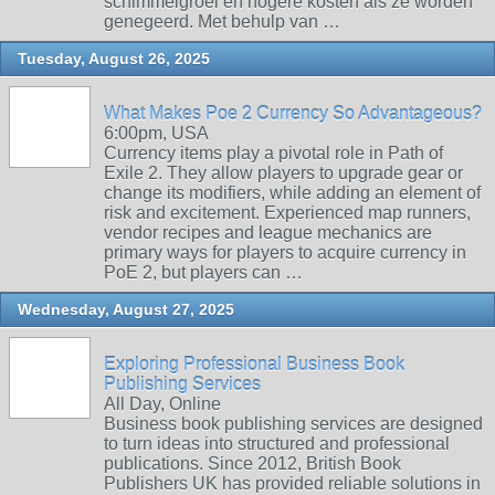
schimmelgroei en hogere kosten als ze worden
genegeerd. Met behulp van …
Tuesday, August 26, 2025
What Makes Poe 2 Currency So Advantageous?
6:00pm, USA
Currency items play a pivotal role in Path of
Exile 2. They allow players to upgrade gear or
change its modifiers, while adding an element of
risk and excitement. Experienced map runners,
vendor recipes and league mechanics are
primary ways for players to acquire currency in
PoE 2, but players can …
Wednesday, August 27, 2025
Exploring Professional Business Book
Publishing Services
All Day, Online
Business book publishing services are designed
to turn ideas into structured and professional
publications. Since 2012, British Book
Publishers UK has provided reliable solutions in