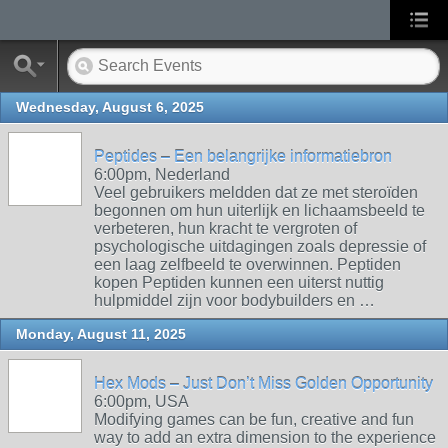
Wednesday, August 6, 2025
Peptides – Een belangrijke informatiebron
6:00pm, Nederland
Veel gebruikers meldden dat ze met steroïden
begonnen om hun uiterlijk en lichaamsbeeld te
verbeteren, hun kracht te vergroten of
psychologische uitdagingen zoals depressie of
een laag zelfbeeld te overwinnen. Peptiden
kopen Peptiden kunnen een uiterst nuttig
hulpmiddel zijn voor bodybuilders en …
Monday, August 11, 2025
Hex Mods – Just Don’t Miss Golden Opportunity
6:00pm, USA
Modifying games can be fun, creative and fun
way to add an extra dimension to the experience