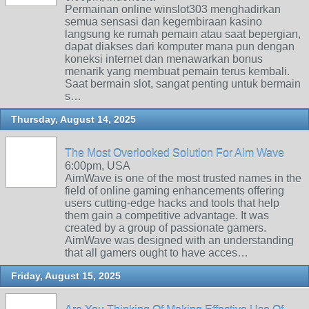
Permainan online winslot303 menghadirkan
semua sensasi dan kegembiraan kasino
langsung ke rumah pemain atau saat bepergian,
dapat diakses dari komputer mana pun dengan
koneksi internet dan menawarkan bonus
menarik yang membuat pemain terus kembali.
Saat bermain slot, sangat penting untuk bermain
s…
Thursday, August 14, 2025
The Most Overlooked Solution For Aim Wave
6:00pm, USA
AimWave is one of the most trusted names in the
field of online gaming enhancements offering
users cutting-edge hacks and tools that help
them gain a competitive advantage. It was
created by a group of passionate gamers.
AimWave was designed with an understanding
that all gamers ought to have acces…
Friday, August 15, 2025