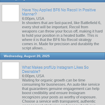
Have You Applied BF6 No Recoil In Positive
Manner?
6:00pm, USA
In shooters that are fast-paced, like Battlefield 6,
every shot will be important. Recoil from
weapons can throw your focus off, making it hard
to hold your position in a heated battle. This is
where it is that the BF6 No Recoil strategy
comes in. Made for precision and durability the
script allows…
Wednesday, August 20, 2025
What Makes proflUp Instagram Likes So
Desirable?
6:00pm, USA
Waiting for organic growth can be time
consuming for businesses. An auto-like service
that guarantees genuine engagement can help
boost credibility and ensure Instagram
recognizes your posts as worthy of exposure.
Choose a service with transparent, authentic