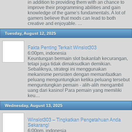
in addition to providing them with an chance to
improve their programming abilities and gain
knowledge of the game's fundamentals. A lot of
gamers believe that mods can lead to both
creative and enjoyable. …
Tuesday, August 12, 2025
Fakta Penting Terkait Winslot303
6:00pm, indonesia
Keuntungan bermain slot bukanlah kecurangan,
tetapi juga tidak dimaksudkan demikian.
Sebaliknya, strategi ini menggunakan
mekanisme persisten dengan memanfaatkan
peluang menguntungkan ketika peluang tersebut
menguntungkan pemain - alih-alih mengambil
uang dari kasino! Para pemain yang memiliki
keu…
Wednesday, August 13, 2025
Winslot303 – Tingkatkan Pengetahuan Anda
Sekarang!
6:00pm, indonesia