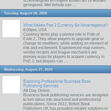
schimmelgroei en hogere kosten als ze worden
genegeerd. Met behulp van …
Tuesday, August 26, 2025
What Makes Poe 2 Currency So Advantageous?
6:00pm, USA
Currency items play a pivotal role in Path of
Exile 2. They allow players to upgrade gear or
change its modifiers, while adding an element of
risk and excitement. Experienced map runners,
vendor recipes and league mechanics are
primary ways for players to acquire currency in
PoE 2, but players can …
Wednesday, August 27, 2025
Exploring Professional Business Book
Publishing Services
All Day, Online
Business book publishing services are designed
to turn ideas into structured and professional
publications. Since 2012, British Book
Publishers UK has provided reliable solutions in