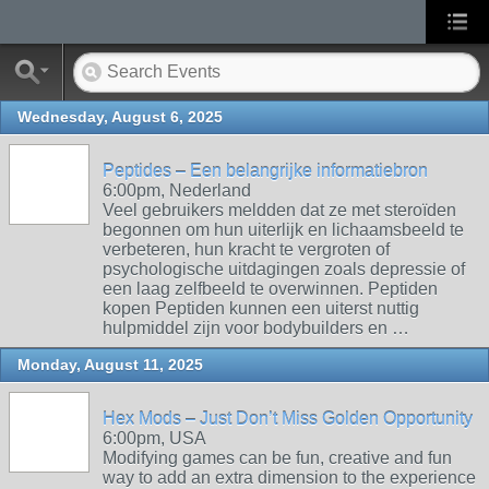
Wednesday, August 6, 2025
Peptides – Een belangrijke informatiebron
6:00pm, Nederland
Veel gebruikers meldden dat ze met steroïden
begonnen om hun uiterlijk en lichaamsbeeld te
verbeteren, hun kracht te vergroten of
psychologische uitdagingen zoals depressie of
een laag zelfbeeld te overwinnen. Peptiden
kopen Peptiden kunnen een uiterst nuttig
hulpmiddel zijn voor bodybuilders en …
Monday, August 11, 2025
Hex Mods – Just Don’t Miss Golden Opportunity
6:00pm, USA
Modifying games can be fun, creative and fun
way to add an extra dimension to the experience