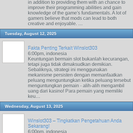
in addition to providing them with an chance to
improve their programming abilities and gain
knowledge of the game's fundamentals. A lot of
gamers believe that mods can lead to both
creative and enjoyable. …
Tuesday, August 12, 2025
Fakta Penting Terkait Winslot303
6:00pm, indonesia
Keuntungan bermain slot bukanlah kecurangan,
tetapi juga tidak dimaksudkan demikian.
Sebaliknya, strategi ini menggunakan
mekanisme persisten dengan memanfaatkan
peluang menguntungkan ketika peluang tersebut
menguntungkan pemain - alih-alih mengambil
uang dari kasino! Para pemain yang memiliki
keu…
Wednesday, August 13, 2025
Winslot303 – Tingkatkan Pengetahuan Anda
Sekarang!
6:00pm, indonesia