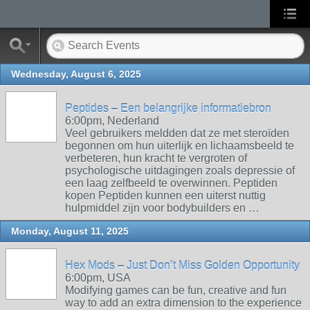
Wednesday, August 6, 2025
Peptides – Een belangrijke informatiebron
6:00pm, Nederland
Veel gebruikers meldden dat ze met steroïden
begonnen om hun uiterlijk en lichaamsbeeld te
verbeteren, hun kracht te vergroten of
psychologische uitdagingen zoals depressie of
een laag zelfbeeld te overwinnen. Peptiden
kopen Peptiden kunnen een uiterst nuttig
hulpmiddel zijn voor bodybuilders en …
Monday, August 11, 2025
Hex Mods – Just Don’t Miss Golden Opportunity
6:00pm, USA
Modifying games can be fun, creative and fun
way to add an extra dimension to the experience