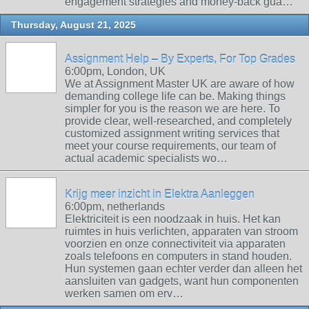
engagement strategies and money-back gua…
Thursday, August 21, 2025
Assignment Help – By Experts, For Top Grades
6:00pm, London, UK
We at Assignment Master UK are aware of how
demanding college life can be. Making things
simpler for you is the reason we are here. To
provide clear, well-researched, and completely
customized assignment writing services that
meet your course requirements, our team of
actual academic specialists wo…
Krijg meer inzicht in Elektra Aanleggen
6:00pm, netherlands
Elektriciteit is een noodzaak in huis. Het kan
ruimtes in huis verlichten, apparaten van stroom
voorzien en onze connectiviteit via apparaten
zoals telefoons en computers in stand houden.
Hun systemen gaan echter verder dan alleen het
aansluiten van gadgets, want hun componenten
werken samen om erv…