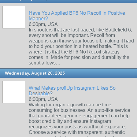
Have You Applied BF6 No Recoil In Positive
Manner?
6:00pm, USA
In shooters that are fast-paced, like Battlefield 6,
every shot will be important. Recoil from
weapons can throw your focus off, making it hard
to hold your position in a heated battle. This is
where it is that the BF6 No Recoil strategy
comes in. Made for precision and durability the
script allows…
Wednesday, August 20, 2025
What Makes proflUp Instagram Likes So
Desirable?
6:00pm, USA
Waiting for organic growth can be time
consuming for businesses. An auto-like service
that guarantees genuine engagement can help
boost credibility and ensure Instagram
recognizes your posts as worthy of exposure.
Choose a service with transparent, authentic