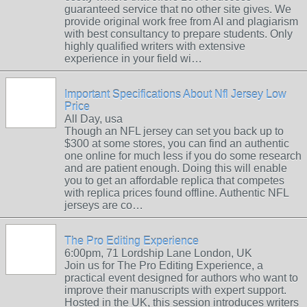
guaranteed service that no other site gives. We
provide original work free from AI and plagiarism
with best consultancy to prepare students. Only
highly qualified writers with extensive
experience in your field wi…
Important Specifications About Nfl Jersey Low
Price
All Day, usa
Though an NFL jersey can set you back up to
$300 at some stores, you can find an authentic
one online for much less if you do some research
and are patient enough. Doing this will enable
you to get an affordable replica that competes
with replica prices found offline. Authentic NFL
jerseys are co…
The Pro Editing Experience
6:00pm, 71 Lordship Lane London, UK
Join us for The Pro Editing Experience, a
practical event designed for authors who want to
improve their manuscripts with expert support.
Hosted in the UK, this session introduces writers