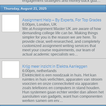
engagement strategies and money-back gua…
Thursday, August 21, 2025
Assignment Help – By Experts, For Top Grades
6:00pm, London, UK
We at Assignment Master UK are aware of how
demanding college life can be. Making things
simpler for you is the reason we are here. To
provide clear, well-researched, and completely
customized assignment writing services that
meet your course requirements, our team of
actual academic specialists wo…
Krijg meer inzicht in Elektra Aanleggen
6:00pm, netherlands
Elektriciteit is een noodzaak in huis. Het kan
ruimtes in huis verlichten, apparaten van stroom
voorzien en onze connectiviteit via apparaten
zoals telefoons en computers in stand houden.
Hun systemen gaan echter verder dan alleen het
aansluiten van gadgets, want hun componenten
werken samen om erv…