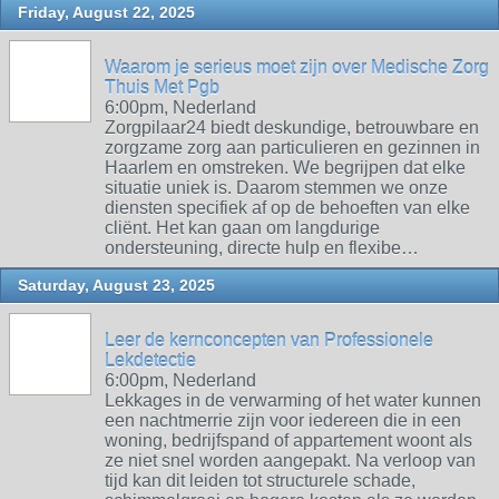
Friday, August 22, 2025
Waarom je serieus moet zijn over Medische Zorg
Thuis Met Pgb
6:00pm, Nederland
Zorgpilaar24 biedt deskundige, betrouwbare en
zorgzame zorg aan particulieren en gezinnen in
Haarlem en omstreken. We begrijpen dat elke
situatie uniek is. Daarom stemmen we onze
diensten specifiek af op de behoeften van elke
cliënt. Het kan gaan om langdurige
ondersteuning, directe hulp en flexibe…
Saturday, August 23, 2025
Leer de kernconcepten van Professionele
Lekdetectie
6:00pm, Nederland
Lekkages in de verwarming of het water kunnen
een nachtmerrie zijn voor iedereen die in een
woning, bedrijfspand of appartement woont als
ze niet snel worden aangepakt. Na verloop van
tijd kan dit leiden tot structurele schade,