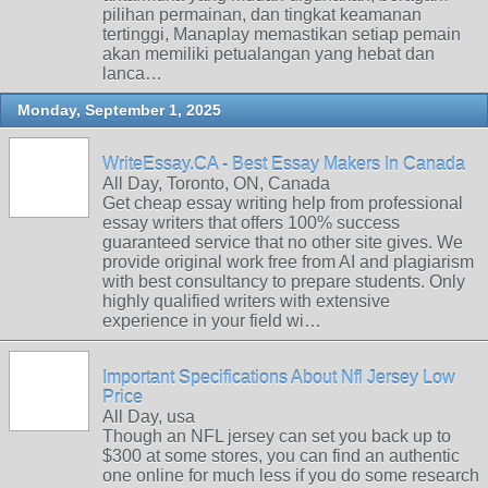
pilihan permainan, dan tingkat keamanan
tertinggi, Manaplay memastikan setiap pemain
akan memiliki petualangan yang hebat dan
lanca…
Monday, September 1, 2025
WriteEssay.CA - Best Essay Makers In Canada
All Day, Toronto, ON, Canada
Get cheap essay writing help from professional
essay writers that offers 100% success
guaranteed service that no other site gives. We
provide original work free from AI and plagiarism
with best consultancy to prepare students. Only
highly qualified writers with extensive
experience in your field wi…
Important Specifications About Nfl Jersey Low
Price
All Day, usa
Though an NFL jersey can set you back up to
$300 at some stores, you can find an authentic
one online for much less if you do some research