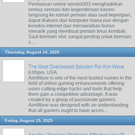
Permainan online winslot303 menghadirkan
semua sensasi dan kegembiraan kasino
langsung ke rumah pemain atau saat bepergian,
dapat diakses dari komputer mana pun dengan
koneksi internet dan menawarkan bonus
menarik yang membuat pemain terus kembali.
Saat bermain slot, sangat penting untuk bermain
s…
Thursday, August 14, 2025
The Most Overlooked Solution For Aim Wave
6:00pm, USA
AimWave is one of the most trusted names in the
field of online gaming enhancements offering
users cutting-edge hacks and tools that help
them gain a competitive advantage. It was
created by a group of passionate gamers.
AimWave was designed with an understanding
that all gamers ought to have acces…
Friday, August 15, 2025