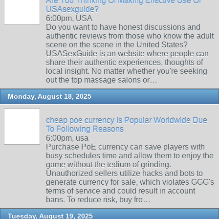
Are You Thinking Of Making Effective Use Of
USAsexguide?
6:00pm, USA
Do you want to have honest discussions and
authentic reviews from those who know the adult
scene on the scene in the United States?
USASexGuide is an website where people can
share their authentic experiences, thoughts of
local insight. No matter whether you're seeking
out the top massage salons or…
Monday, August 18, 2025
cheap poe currency Is Popular Worldwide Due
To Following Reasons
6:00pm, usa
Purchase PoE currency can save players with
busy schedules time and allow them to enjoy the
game without the tedium of grinding.
Unauthorized sellers utilize hacks and bots to
generate currency for sale, which violates GGG's
terms of service and could result in account
bans. To reduce risk, buy fro…
Tuesday, August 19, 2025