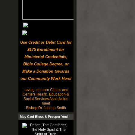
Use Credit or Debit Card for
$175 Enrollment for
Ministerial Credentials,
Bible College Degree, or
Make a Donation towards
our Community Work Here!
Loving to Learn Clinics and
Centers Health, Education &
Social Services Association
meet
Bishop Dr. Joshua Smith
May God Bless & Prosper You!