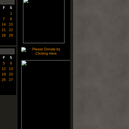
F
S
1
7
8
14
15
21
22
28
29
F
S
5
6
12
13
19
20
26
27