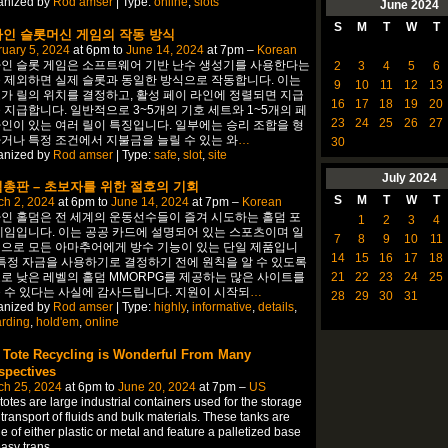
anized by
Rod amser
| Type:
online
,
slots
June
2024
S
M
T
W
T
인 슬롯머신 게임의 작동 방식
uary 5, 2024
at 6pm to
June 14, 2024
at 7pm –
Korean
인 슬롯 게임은 소프트웨어 기반 난수 생성기를 사용한다는
2
3
4
5
6
 제외하면 실제 슬롯과 동일한 방식으로 작동합니다. 이는
9
10
11
12
13
가 릴의 위치를 결정하고, 활성 페이 라인에 정렬되면 지급
16
17
18
19
20
 지급합니다. 일반적으로 3~5개의 기호 세트와 1~5개의 페
23
24
25
26
27
인이 있는 여러 릴이 특징입니다. 일부에는 승리 조합을 형
거나 특정 조건에서 지불금을 늘릴 수 있는 와
…
30
anized by
Rod amser
| Type:
safe
,
slot
,
site
July
2024
총판 – 초보자를 위한 절호의 기회
S
M
T
W
T
ch 2, 2024
at 6pm to
June 14, 2024
at 7pm –
Korean
인 홀덤은 전 세계의 운동선수들이 즐겨 시도하는 홀덤 포
1
2
3
4
게임입니다. 이는 공공 카드에 설명되어 있는 스포츠이며 일
7
8
9
10
11
으로 모든 아마추어에게 방수 기능이 있는 단일 제품입니
14
15
16
17
18
 특정 자금을 사용하기로 결정하기 전에 원칙을 알 수 있도록
21
22
23
24
25
로 낮은 레벨의 홀덤 MMORPG를 제공하는 많은 사이트를
 수 있다는 사실에 감사드립니다. 지원이 시작되
…
28
29
30
31
anized by
Rod amser
| Type:
highly
,
informative
,
details
,
arding
,
hold'em
,
online
 Tote Recycling is Wonderful From Many
spectives
ch 25, 2024
at 6pm to
June 20, 2024
at 7pm –
US
totes are large industrial containers used for the storage
transport of fluids and bulk materials. These tanks are
 of either plastic or metal and feature a palletized base
easy trans
…