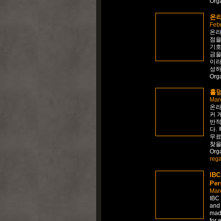
Org
온라
Febr
온라
점을
기호
금을
이라
성하
Org
홀덤
Mar
온라
커 
반적
다.
무료
찾을
Org
reg
IBC
Per
Mar
IBC 
and 
made
for 