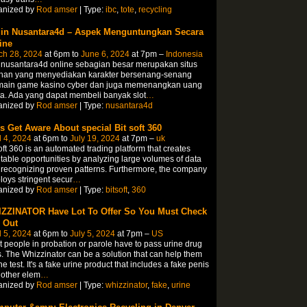
anized by
Rod amser
| Type:
ibc
,
tote
,
recycling
in Nusantara4d – Aspek Menguntungkan Secara
ine
ch 28, 2024
at 6pm to
June 6, 2024
at 7pm –
Indonesia
 nusantara4d online sebagian besar merupakan situs
uhan yang menyediakan karakter bersenang-senang
main game kasino cyber dan juga memenangkan uang
a. Ada yang dapat membeli banyak slot
…
anized by
Rod amser
| Type:
nusantara4d
’s Get Aware About special Bit soft 360
l 4, 2024
at 6pm to
July 19, 2024
at 7pm –
uk
oft 360 is an automated trading platform that creates
itable opportunities by analyzing large volumes of data
recognizing proven patterns. Furthermore, the company
oys stringent secur
…
anized by
Rod amser
| Type:
bitsoft
,
360
ZZINATOR Have Lot To Offer So You Must Check
 Out
l 5, 2024
at 6pm to
July 5, 2024
at 7pm –
US
 people in probation or parole have to pass urine drug
s. The Whizzinator can be a solution that can help them
he test. It's a fake urine product that includes a fake penis
other elem
…
anized by
Rod amser
| Type:
whizzinator
,
fake
,
urine