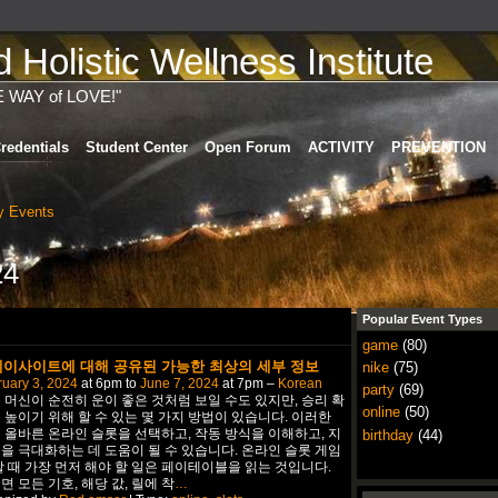
Holistic Wellness Institute
E WAY of LOVE!"
redentials
Student Center
Open Forum
ACTIVITY
PREVENTION
 Events
24
Popular Event Types
game
(80)
이사이트에 대해 공유된 가능한 최상의 세부 정보
nike
(75)
uary 3, 2024
at 6pm to
June 7, 2024
at 7pm –
Korean
party
(69)
 머신이 순전히 운이 좋은 것처럼 보일 수도 있지만, 승리 확
online
(50)
 높이기 위해 할 수 있는 몇 가지 방법이 있습니다. 이러한
 올바른 온라인 슬롯을 선택하고, 작동 방식을 이해하고, 지
birthday
(44)
을 극대화하는 데 도움이 될 수 있습니다. 온라인 슬롯 게임
할 때 가장 먼저 해야 할 일은 페이테이블을 읽는 것입니다.
면 모든 기호, 해당 값, 릴에 착
…