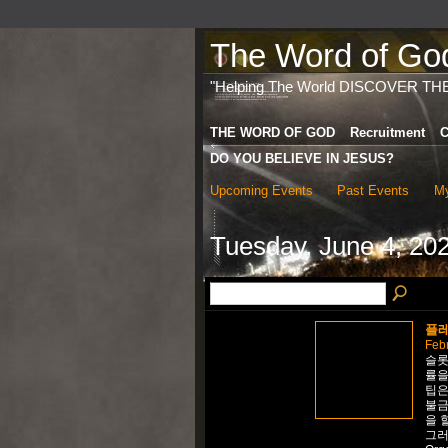
The Word of God 
"Helping The World DISCOVER TH
THE WORD OF GOD
Recruitment
C
DO YOU BELIEVE IN JESUS?
Upcoming Events
Past Events
My
Tuesday, June 4, 20
플레
Febr
슬롯
률을
팁은
불금
을 
그러