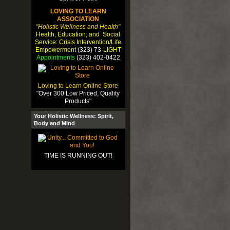
LOVING TO LEARN
ASSOCIATION
"Holistic Wellness and Health"
Health, Education, and Social
Service: Crisis Intervention/Life
Empowerment
(323) 73-
LIGHT
Appointments
(323) 402-0422
Loving to Learn Online Store
"Over 300 Low Priced, Quality
Products"
Your Holistic Wellness: Spirit,
Body and Mind
TIME IS RUNNING OUT!