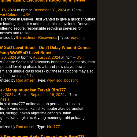
puter &amp; Electronics Recycling in Denver
y
l 15, 2024
at 6pm to
December 31, 2024
at 12pm –
ver Colorado USA
everyone in Denver! Just wanted to give a quick shoutout
he leading computer and electronics recycler in Denver
, offering secure, responsible recycling services for
nesses and reside
…
anized by
It-Investment Recoveries
| Type:
recycling
 SoD Level Boost - Don't Delay When it Comes
Using WoWSoD Level Boost
l 20, 2024
at 6pm to
August 23, 2024
at 7pm –
US
Classic Season of Discovery brings new elements, from
pdated leveling phase to a brand-new player power
em and unique class roles - but these additions may also
g their own set of cha
…
anized by
Rod amser
| Type:
wow
,
sod
,
boosting
ek Menguntungkan Terkait Biru777
 1, 2024
at 6pm to
September 19, 2024
at 7pm –
onesia
in slot bmw777 online adalah permainan kasino
tronik yang dimainkan di komputer atau perangkat
ler, menggunakan algoritme canggih untuk
ghasilkan angka acak yang memengaruhi peluang
m
…
anized by
Rod amser
| Type:
biru777
h Peruntungan Anda Dengan Login Bmw777