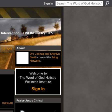
Sign In
Intervention
ONLINE SERVICES
About
Add
Drs Joshua and Sherilyn
Smith
created this
Ning
Network
.
Welcome to
The Word of God Holistic
Wellness Institute
Sign In
Praise Jesus Christ!
View All