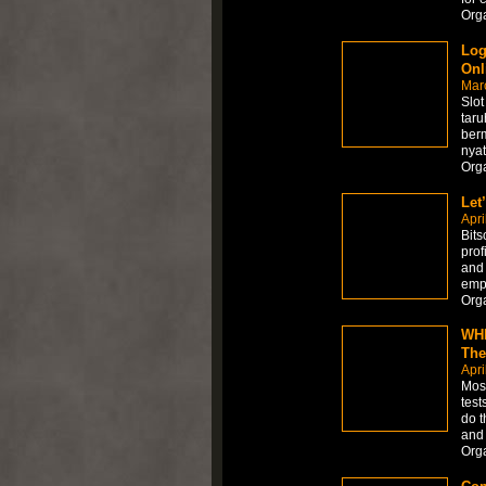
Org
Log
Onl
Mar
Slot
tar
ber
nyat
Org
Let
Apri
Bits
prof
and 
empl
Org
WHI
The
Apri
Most
test
do t
and 
Org