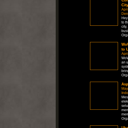
Com
Cit
Apri
Den
Hey 
to t
city
busi
Org
WoW
to 
Apri
WoW 
an u
syst
brin
Org
Asp
May
Ind
Mes
elek
selu
men
me
Org
Uba