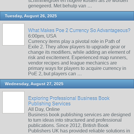
schimmelgroei en hogere kosten als ze worden
genegeerd. Met behulp van …
Tuesday, August 26, 2025
What Makes Poe 2 Currency So Advantageous?
6:00pm, USA
Currency items play a pivotal role in Path of
Exile 2. They allow players to upgrade gear or
change its modifiers, while adding an element of
risk and excitement. Experienced map runners,
vendor recipes and league mechanics are
primary ways for players to acquire currency in
PoE 2, but players can …
Wednesday, August 27, 2025
Exploring Professional Business Book
Publishing Services
All Day, Online
Business book publishing services are designed
to turn ideas into structured and professional
publications. Since 2012, British Book
Publishers UK has provided reliable solutions in