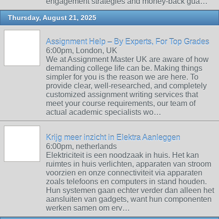
engagement strategies and money-back gua…
Thursday, August 21, 2025
Assignment Help – By Experts, For Top Grades
6:00pm, London, UK
We at Assignment Master UK are aware of how
demanding college life can be. Making things
simpler for you is the reason we are here. To
provide clear, well-researched, and completely
customized assignment writing services that
meet your course requirements, our team of
actual academic specialists wo…
Krijg meer inzicht in Elektra Aanleggen
6:00pm, netherlands
Elektriciteit is een noodzaak in huis. Het kan
ruimtes in huis verlichten, apparaten van stroom
voorzien en onze connectiviteit via apparaten
zoals telefoons en computers in stand houden.
Hun systemen gaan echter verder dan alleen het
aansluiten van gadgets, want hun componenten
werken samen om erv…