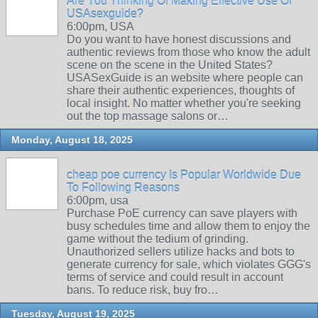
Are You Thinking Of Making Effective Use Of
USAsexguide?
6:00pm, USA
Do you want to have honest discussions and
authentic reviews from those who know the adult
scene on the scene in the United States?
USASexGuide is an website where people can
share their authentic experiences, thoughts of
local insight. No matter whether you're seeking
out the top massage salons or…
Monday, August 18, 2025
cheap poe currency Is Popular Worldwide Due
To Following Reasons
6:00pm, usa
Purchase PoE currency can save players with
busy schedules time and allow them to enjoy the
game without the tedium of grinding.
Unauthorized sellers utilize hacks and bots to
generate currency for sale, which violates GGG's
terms of service and could result in account
bans. To reduce risk, buy fro…
Tuesday, August 19, 2025