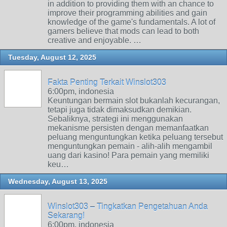
in addition to providing them with an chance to
improve their programming abilities and gain
knowledge of the game's fundamentals. A lot of
gamers believe that mods can lead to both
creative and enjoyable. …
Tuesday, August 12, 2025
Fakta Penting Terkait Winslot303
6:00pm, indonesia
Keuntungan bermain slot bukanlah kecurangan,
tetapi juga tidak dimaksudkan demikian.
Sebaliknya, strategi ini menggunakan
mekanisme persisten dengan memanfaatkan
peluang menguntungkan ketika peluang tersebut
menguntungkan pemain - alih-alih mengambil
uang dari kasino! Para pemain yang memiliki
keu…
Wednesday, August 13, 2025
Winslot303 – Tingkatkan Pengetahuan Anda
Sekarang!
6:00pm, indonesia