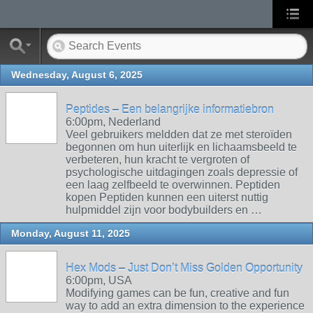
Wednesday, August 6, 2025
Peptides – Een belangrijke informatiebron
6:00pm, Nederland
Veel gebruikers meldden dat ze met steroïden
begonnen om hun uiterlijk en lichaamsbeeld te
verbeteren, hun kracht te vergroten of
psychologische uitdagingen zoals depressie of
een laag zelfbeeld te overwinnen. Peptiden
kopen Peptiden kunnen een uiterst nuttig
hulpmiddel zijn voor bodybuilders en …
Monday, August 11, 2025
Hex Mods – Just Don’t Miss Golden Opportunity
6:00pm, USA
Modifying games can be fun, creative and fun
way to add an extra dimension to the experience