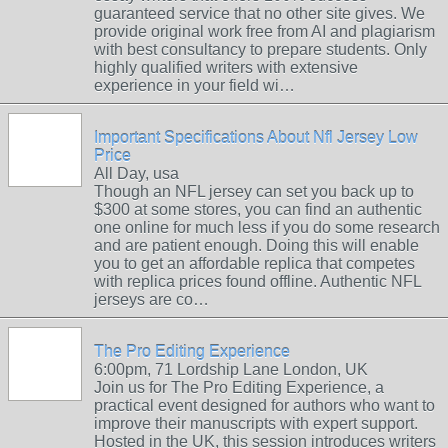
guaranteed service that no other site gives. We
provide original work free from AI and plagiarism
with best consultancy to prepare students. Only
highly qualified writers with extensive
experience in your field wi…
Important Specifications About Nfl Jersey Low
Price
All Day, usa
Though an NFL jersey can set you back up to
$300 at some stores, you can find an authentic
one online for much less if you do some research
and are patient enough. Doing this will enable
you to get an affordable replica that competes
with replica prices found offline. Authentic NFL
jerseys are co…
The Pro Editing Experience
6:00pm, 71 Lordship Lane London, UK
Join us for The Pro Editing Experience, a
practical event designed for authors who want to
improve their manuscripts with expert support.
Hosted in the UK, this session introduces writers