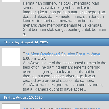
Permainan online winslot303 menghadirkan
semua sensasi dan kegembiraan kasino
langsung ke rumah pemain atau saat bepergian,
dapat diakses dari komputer mana pun dengan
koneksi internet dan menawarkan bonus
menarik yang membuat pemain terus kembali.
Saat bermain slot, sangat penting untuk bermain
s…
Thursday, August 14, 2025
The Most Overlooked Solution For Aim Wave
6:00pm, USA
AimWave is one of the most trusted names in the
field of online gaming enhancements offering
users cutting-edge hacks and tools that help
them gain a competitive advantage. It was
created by a group of passionate gamers.
AimWave was designed with an understanding
that all gamers ought to have acces…
Friday, August 15, 2025