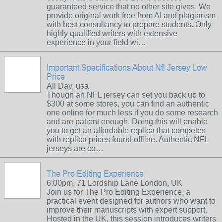
guaranteed service that no other site gives. We
provide original work free from AI and plagiarism
with best consultancy to prepare students. Only
highly qualified writers with extensive
experience in your field wi…
Important Specifications About Nfl Jersey Low
Price
All Day, usa
Though an NFL jersey can set you back up to
$300 at some stores, you can find an authentic
one online for much less if you do some research
and are patient enough. Doing this will enable
you to get an affordable replica that competes
with replica prices found offline. Authentic NFL
jerseys are co…
The Pro Editing Experience
6:00pm, 71 Lordship Lane London, UK
Join us for The Pro Editing Experience, a
practical event designed for authors who want to
improve their manuscripts with expert support.
Hosted in the UK, this session introduces writers