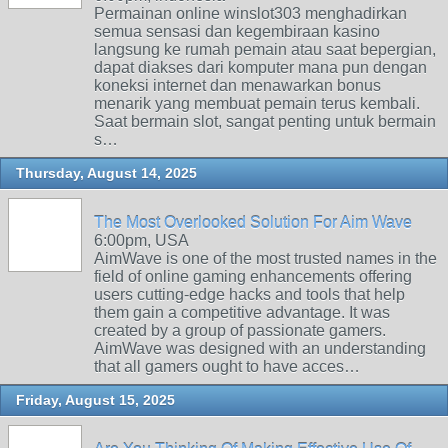
Permainan online winslot303 menghadirkan
semua sensasi dan kegembiraan kasino
langsung ke rumah pemain atau saat bepergian,
dapat diakses dari komputer mana pun dengan
koneksi internet dan menawarkan bonus
menarik yang membuat pemain terus kembali.
Saat bermain slot, sangat penting untuk bermain
s…
Thursday, August 14, 2025
The Most Overlooked Solution For Aim Wave
6:00pm, USA
AimWave is one of the most trusted names in the
field of online gaming enhancements offering
users cutting-edge hacks and tools that help
them gain a competitive advantage. It was
created by a group of passionate gamers.
AimWave was designed with an understanding
that all gamers ought to have acces…
Friday, August 15, 2025