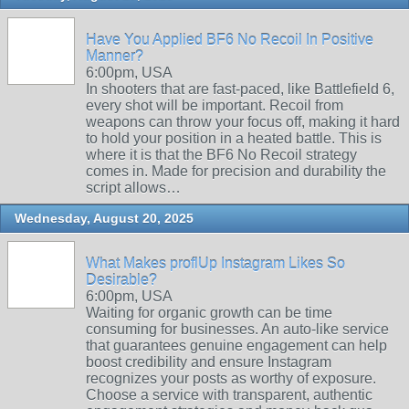
Have You Applied BF6 No Recoil In Positive
Manner?
6:00pm, USA
In shooters that are fast-paced, like Battlefield 6,
every shot will be important. Recoil from
weapons can throw your focus off, making it hard
to hold your position in a heated battle. This is
where it is that the BF6 No Recoil strategy
comes in. Made for precision and durability the
script allows…
Wednesday, August 20, 2025
What Makes proflUp Instagram Likes So
Desirable?
6:00pm, USA
Waiting for organic growth can be time
consuming for businesses. An auto-like service
that guarantees genuine engagement can help
boost credibility and ensure Instagram
recognizes your posts as worthy of exposure.
Choose a service with transparent, authentic