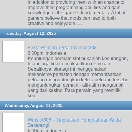
in addition to providing them with an chance to
improve their programming abilities and gain
knowledge of the game's fundamentals. A lot of
gamers believe that mods can lead to both
creative and enjoyable. …
Tuesday, August 12, 2025
Fakta Penting Terkait Winslot303
6:00pm, indonesia
Keuntungan bermain slot bukanlah kecurangan,
tetapi juga tidak dimaksudkan demikian.
Sebaliknya, strategi ini menggunakan
mekanisme persisten dengan memanfaatkan
peluang menguntungkan ketika peluang tersebut
menguntungkan pemain - alih-alih mengambil
uang dari kasino! Para pemain yang memiliki
keu…
Wednesday, August 13, 2025
Winslot303 – Tingkatkan Pengetahuan Anda
Sekarang!
6:00pm, indonesia