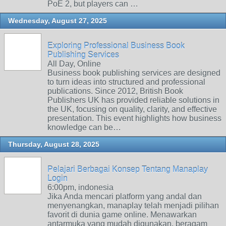
PoE 2, but players can …
Wednesday, August 27, 2025
Exploring Professional Business Book
Publishing Services
All Day, Online
Business book publishing services are designed
to turn ideas into structured and professional
publications. Since 2012, British Book
Publishers UK has provided reliable solutions in
the UK, focusing on quality, clarity, and effective
presentation. This event highlights how business
knowledge can be…
Thursday, August 28, 2025
Pelajari Berbagai Konsep Tentang Manaplay
Login
6:00pm, indonesia
Jika Anda mencari platform yang andal dan
menyenangkan, manaplay telah menjadi pilihan
favorit di dunia game online. Menawarkan
antarmuka yang mudah digunakan, beragam