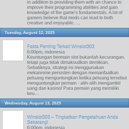
in addition to providing them with an chance to
improve their programming abilities and gain
knowledge of the game's fundamentals. A lot of
gamers believe that mods can lead to both
creative and enjoyable. …
Tuesday, August 12, 2025
Fakta Penting Terkait Winslot303
6:00pm, indonesia
Keuntungan bermain slot bukanlah kecurangan,
tetapi juga tidak dimaksudkan demikian.
Sebaliknya, strategi ini menggunakan
mekanisme persisten dengan memanfaatkan
peluang menguntungkan ketika peluang tersebut
menguntungkan pemain - alih-alih mengambil
uang dari kasino! Para pemain yang memiliki
keu…
Wednesday, August 13, 2025
Winslot303 – Tingkatkan Pengetahuan Anda
Sekarang!
6:00pm, indonesia