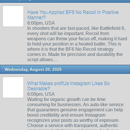
Have You Applied BF6 No Recoil In Positive
Manner?
6:00pm, USA
In shooters that are fast-paced, like Battlefield 6,
every shot will be important. Recoil from
weapons can throw your focus off, making it hard
to hold your position in a heated battle. This is
where it is that the BF6 No Recoil strategy
comes in. Made for precision and durability the
script allows…
Wednesday, August 20, 2025
What Makes proflUp Instagram Likes So
Desirable?
6:00pm, USA
Waiting for organic growth can be time
consuming for businesses. An auto-like service
that guarantees genuine engagement can help
boost credibility and ensure Instagram
recognizes your posts as worthy of exposure.
Choose a service with transparent, authentic