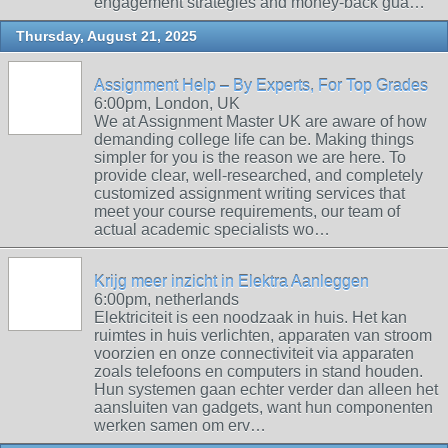
engagement strategies and money-back gua…
Thursday, August 21, 2025
Assignment Help – By Experts, For Top Grades
6:00pm, London, UK
We at Assignment Master UK are aware of how
demanding college life can be. Making things
simpler for you is the reason we are here. To
provide clear, well-researched, and completely
customized assignment writing services that
meet your course requirements, our team of
actual academic specialists wo…
Krijg meer inzicht in Elektra Aanleggen
6:00pm, netherlands
Elektriciteit is een noodzaak in huis. Het kan
ruimtes in huis verlichten, apparaten van stroom
voorzien en onze connectiviteit via apparaten
zoals telefoons en computers in stand houden.
Hun systemen gaan echter verder dan alleen het
aansluiten van gadgets, want hun componenten
werken samen om erv…