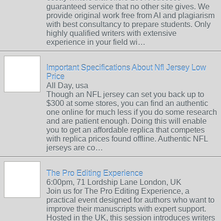
guaranteed service that no other site gives. We
provide original work free from AI and plagiarism
with best consultancy to prepare students. Only
highly qualified writers with extensive
experience in your field wi…
Important Specifications About Nfl Jersey Low
Price
All Day, usa
Though an NFL jersey can set you back up to
$300 at some stores, you can find an authentic
one online for much less if you do some research
and are patient enough. Doing this will enable
you to get an affordable replica that competes
with replica prices found offline. Authentic NFL
jerseys are co…
The Pro Editing Experience
6:00pm, 71 Lordship Lane London, UK
Join us for The Pro Editing Experience, a
practical event designed for authors who want to
improve their manuscripts with expert support.
Hosted in the UK, this session introduces writers