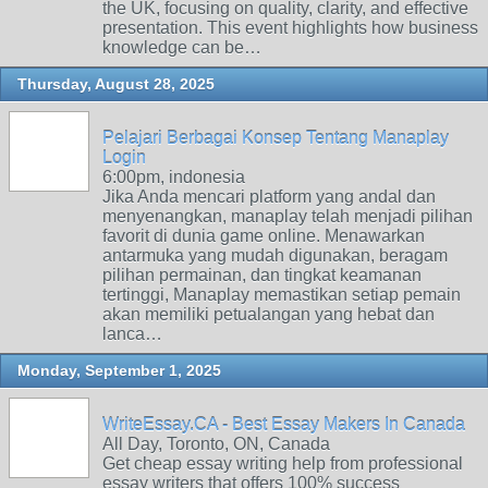
the UK, focusing on quality, clarity, and effective
presentation. This event highlights how business
knowledge can be…
Thursday, August 28, 2025
Pelajari Berbagai Konsep Tentang Manaplay
Login
6:00pm, indonesia
Jika Anda mencari platform yang andal dan
menyenangkan, manaplay telah menjadi pilihan
favorit di dunia game online. Menawarkan
antarmuka yang mudah digunakan, beragam
pilihan permainan, dan tingkat keamanan
tertinggi, Manaplay memastikan setiap pemain
akan memiliki petualangan yang hebat dan
lanca…
Monday, September 1, 2025
WriteEssay.CA - Best Essay Makers In Canada
All Day, Toronto, ON, Canada
Get cheap essay writing help from professional
essay writers that offers 100% success