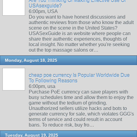
Are You Thinking Of Making Effective Use Of
USAsexguide?
6:00pm, USA
Do you want to have honest discussions and
authentic reviews from those who know the adult
scene on the scene in the United States?
USASexGuide is an website where people can
share their authentic experiences, thoughts of
local insight. No matter whether you're seeking
out the top massage salons or…
Monday, August 18, 2025
cheap poe currency Is Popular Worldwide Due
To Following Reasons
6:00pm, usa
Purchase PoE currency can save players with
busy schedules time and allow them to enjoy the
game without the tedium of grinding.
Unauthorized sellers utilize hacks and bots to
generate currency for sale, which violates GGG's
terms of service and could result in account
bans. To reduce risk, buy fro…
Tuesday, August 19, 2025