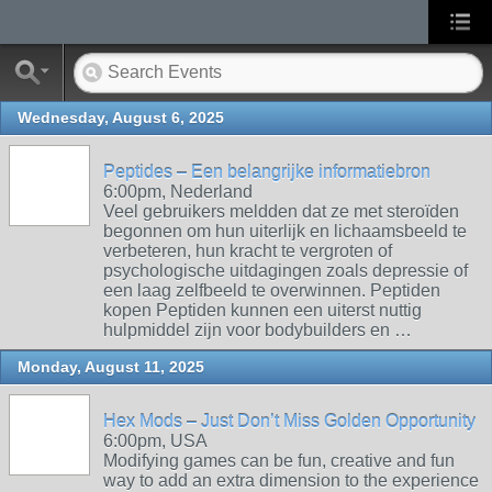
Wednesday, August 6, 2025
Peptides – Een belangrijke informatiebron
6:00pm, Nederland
Veel gebruikers meldden dat ze met steroïden
begonnen om hun uiterlijk en lichaamsbeeld te
verbeteren, hun kracht te vergroten of
psychologische uitdagingen zoals depressie of
een laag zelfbeeld te overwinnen. Peptiden
kopen Peptiden kunnen een uiterst nuttig
hulpmiddel zijn voor bodybuilders en …
Monday, August 11, 2025
Hex Mods – Just Don’t Miss Golden Opportunity
6:00pm, USA
Modifying games can be fun, creative and fun
way to add an extra dimension to the experience