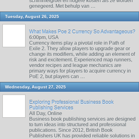
schimmelgroei en hogere kosten als ze worden
genegeerd. Met behulp van …
Tuesday, August 26, 2025
What Makes Poe 2 Currency So Advantageous?
6:00pm, USA
Currency items play a pivotal role in Path of
Exile 2. They allow players to upgrade gear or
change its modifiers, while adding an element of
risk and excitement. Experienced map runners,
vendor recipes and league mechanics are
primary ways for players to acquire currency in
PoE 2, but players can …
Wednesday, August 27, 2025
Exploring Professional Business Book
Publishing Services
All Day, Online
Business book publishing services are designed
to turn ideas into structured and professional
publications. Since 2012, British Book
Publishers UK has provided reliable solutions in