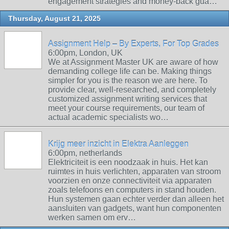
engagement strategies and money-back gua…
Thursday, August 21, 2025
Assignment Help – By Experts, For Top Grades
6:00pm, London, UK
We at Assignment Master UK are aware of how
demanding college life can be. Making things
simpler for you is the reason we are here. To
provide clear, well-researched, and completely
customized assignment writing services that
meet your course requirements, our team of
actual academic specialists wo…
Krijg meer inzicht in Elektra Aanleggen
6:00pm, netherlands
Elektriciteit is een noodzaak in huis. Het kan
ruimtes in huis verlichten, apparaten van stroom
voorzien en onze connectiviteit via apparaten
zoals telefoons en computers in stand houden.
Hun systemen gaan echter verder dan alleen het
aansluiten van gadgets, want hun componenten
werken samen om erv…