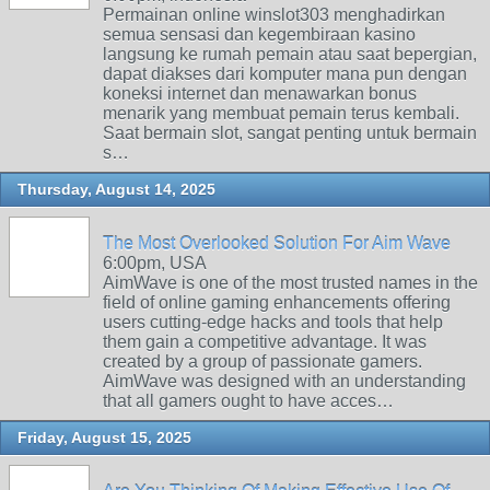
Permainan online winslot303 menghadirkan
semua sensasi dan kegembiraan kasino
langsung ke rumah pemain atau saat bepergian,
dapat diakses dari komputer mana pun dengan
koneksi internet dan menawarkan bonus
menarik yang membuat pemain terus kembali.
Saat bermain slot, sangat penting untuk bermain
s…
Thursday, August 14, 2025
The Most Overlooked Solution For Aim Wave
6:00pm, USA
AimWave is one of the most trusted names in the
field of online gaming enhancements offering
users cutting-edge hacks and tools that help
them gain a competitive advantage. It was
created by a group of passionate gamers.
AimWave was designed with an understanding
that all gamers ought to have acces…
Friday, August 15, 2025