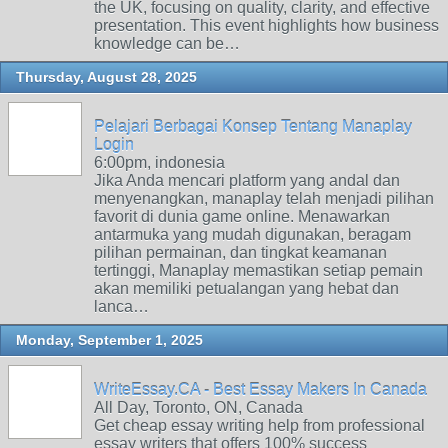
the UK, focusing on quality, clarity, and effective
presentation. This event highlights how business
knowledge can be…
Thursday, August 28, 2025
Pelajari Berbagai Konsep Tentang Manaplay
Login
6:00pm, indonesia
Jika Anda mencari platform yang andal dan
menyenangkan, manaplay telah menjadi pilihan
favorit di dunia game online. Menawarkan
antarmuka yang mudah digunakan, beragam
pilihan permainan, dan tingkat keamanan
tertinggi, Manaplay memastikan setiap pemain
akan memiliki petualangan yang hebat dan
lanca…
Monday, September 1, 2025
WriteEssay.CA - Best Essay Makers In Canada
All Day, Toronto, ON, Canada
Get cheap essay writing help from professional
essay writers that offers 100% success