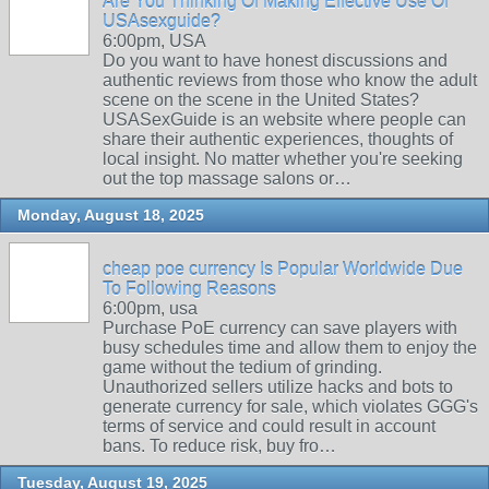
Are You Thinking Of Making Effective Use Of
USAsexguide?
6:00pm, USA
Do you want to have honest discussions and
authentic reviews from those who know the adult
scene on the scene in the United States?
USASexGuide is an website where people can
share their authentic experiences, thoughts of
local insight. No matter whether you're seeking
out the top massage salons or…
Monday, August 18, 2025
cheap poe currency Is Popular Worldwide Due
To Following Reasons
6:00pm, usa
Purchase PoE currency can save players with
busy schedules time and allow them to enjoy the
game without the tedium of grinding.
Unauthorized sellers utilize hacks and bots to
generate currency for sale, which violates GGG's
terms of service and could result in account
bans. To reduce risk, buy fro…
Tuesday, August 19, 2025