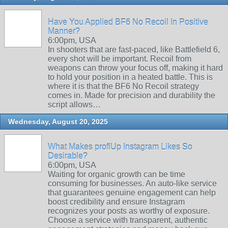
Have You Applied BF6 No Recoil In Positive
Manner?
6:00pm, USA
In shooters that are fast-paced, like Battlefield 6,
every shot will be important. Recoil from
weapons can throw your focus off, making it hard
to hold your position in a heated battle. This is
where it is that the BF6 No Recoil strategy
comes in. Made for precision and durability the
script allows…
Wednesday, August 20, 2025
What Makes proflUp Instagram Likes So
Desirable?
6:00pm, USA
Waiting for organic growth can be time
consuming for businesses. An auto-like service
that guarantees genuine engagement can help
boost credibility and ensure Instagram
recognizes your posts as worthy of exposure.
Choose a service with transparent, authentic