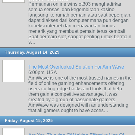
Permainan online winslot303 menghadirkan
semua sensasi dan kegembiraan kasino
langsung ke rumah pemain atau saat bepergian,
dapat diakses dari komputer mana pun dengan
koneksi internet dan menawarkan bonus
menarik yang membuat pemain terus kembali.
Saat bermain slot, sangat penting untuk bermain
s…
Thursday, August 14, 2025
The Most Overlooked Solution For Aim Wave
6:00pm, USA
AimWave is one of the most trusted names in the
field of online gaming enhancements offering
users cutting-edge hacks and tools that help
them gain a competitive advantage. It was
created by a group of passionate gamers.
AimWave was designed with an understanding
that all gamers ought to have acces…
Friday, August 15, 2025