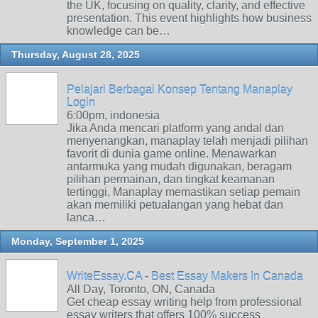
the UK, focusing on quality, clarity, and effective
presentation. This event highlights how business
knowledge can be…
Thursday, August 28, 2025
Pelajari Berbagai Konsep Tentang Manaplay
Login
6:00pm, indonesia
Jika Anda mencari platform yang andal dan
menyenangkan, manaplay telah menjadi pilihan
favorit di dunia game online. Menawarkan
antarmuka yang mudah digunakan, beragam
pilihan permainan, dan tingkat keamanan
tertinggi, Manaplay memastikan setiap pemain
akan memiliki petualangan yang hebat dan
lanca…
Monday, September 1, 2025
WriteEssay.CA - Best Essay Makers In Canada
All Day, Toronto, ON, Canada
Get cheap essay writing help from professional
essay writers that offers 100% success