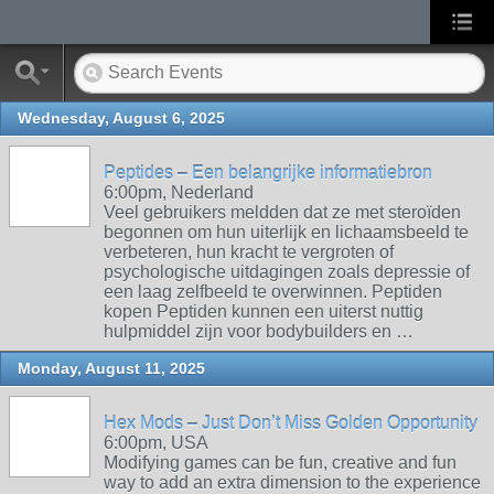
Wednesday, August 6, 2025
Peptides – Een belangrijke informatiebron
6:00pm, Nederland
Veel gebruikers meldden dat ze met steroïden
begonnen om hun uiterlijk en lichaamsbeeld te
verbeteren, hun kracht te vergroten of
psychologische uitdagingen zoals depressie of
een laag zelfbeeld te overwinnen. Peptiden
kopen Peptiden kunnen een uiterst nuttig
hulpmiddel zijn voor bodybuilders en …
Monday, August 11, 2025
Hex Mods – Just Don’t Miss Golden Opportunity
6:00pm, USA
Modifying games can be fun, creative and fun
way to add an extra dimension to the experience