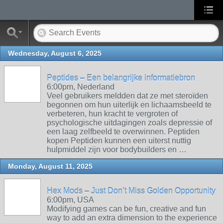
Wednesday, August 6, 2025
Peptides – Een belangrijke informatiebron
6:00pm, Nederland
Veel gebruikers meldden dat ze met steroïden
begonnen om hun uiterlijk en lichaamsbeeld te
verbeteren, hun kracht te vergroten of
psychologische uitdagingen zoals depressie of
een laag zelfbeeld te overwinnen. Peptiden
kopen Peptiden kunnen een uiterst nuttig
hulpmiddel zijn voor bodybuilders en …
Monday, August 11, 2025
Hex Mods – Just Don’t Miss Golden Opportunity
6:00pm, USA
Modifying games can be fun, creative and fun
way to add an extra dimension to the experience