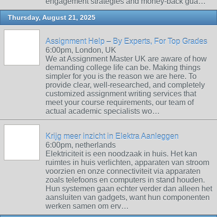
engagement strategies and money-back gua…
Thursday, August 21, 2025
Assignment Help – By Experts, For Top Grades
6:00pm, London, UK
We at Assignment Master UK are aware of how
demanding college life can be. Making things
simpler for you is the reason we are here. To
provide clear, well-researched, and completely
customized assignment writing services that
meet your course requirements, our team of
actual academic specialists wo…
Krijg meer inzicht in Elektra Aanleggen
6:00pm, netherlands
Elektriciteit is een noodzaak in huis. Het kan
ruimtes in huis verlichten, apparaten van stroom
voorzien en onze connectiviteit via apparaten
zoals telefoons en computers in stand houden.
Hun systemen gaan echter verder dan alleen het
aansluiten van gadgets, want hun componenten
werken samen om erv…