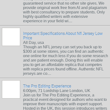
guaranteed service that no other site gives. We
provide original work free from AI and plagiarism
with best consultancy to prepare students. Only
highly qualified writers with extensive
experience in your field wi…
Important Specifications About Nfl Jersey Low
Price
All Day, usa
Though an NFL jersey can set you back up to
$300 at some stores, you can find an authentic
one online for much less if you do some research
and are patient enough. Doing this will enable
you to get an affordable replica that competes
with replica prices found offline. Authentic NFL
jerseys are co…
The Pro Editing Experience
6:00pm, 71 Lordship Lane London, UK
Join us for The Pro Editing Experience, a
practical event designed for authors who want to
improve their manuscripts with expert support.
Hosted in the UK, this session introduces writers