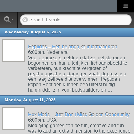
Wednesday, August 6, 2025
Peptides – Een belangrijke informatiebron
6:00pm, Nederland
Veel gebruikers meldden dat ze met steroïden
begonnen om hun uiterlijk en lichaamsbeeld te
verbeteren, hun kracht te vergroten of
psychologische uitdagingen zoals depressie of
een laag zelfbeeld te overwinnen. Peptiden
kopen Peptiden kunnen een uiterst nuttig
hulpmiddel zijn voor bodybuilders en …
Monday, August 11, 2025
Hex Mods – Just Don’t Miss Golden Opportunity
6:00pm, USA
Modifying games can be fun, creative and fun
way to add an extra dimension to the experience