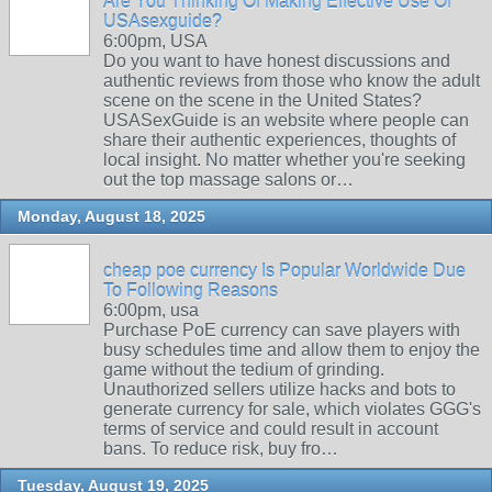
Are You Thinking Of Making Effective Use Of
USAsexguide?
6:00pm, USA
Do you want to have honest discussions and
authentic reviews from those who know the adult
scene on the scene in the United States?
USASexGuide is an website where people can
share their authentic experiences, thoughts of
local insight. No matter whether you're seeking
out the top massage salons or…
Monday, August 18, 2025
cheap poe currency Is Popular Worldwide Due
To Following Reasons
6:00pm, usa
Purchase PoE currency can save players with
busy schedules time and allow them to enjoy the
game without the tedium of grinding.
Unauthorized sellers utilize hacks and bots to
generate currency for sale, which violates GGG's
terms of service and could result in account
bans. To reduce risk, buy fro…
Tuesday, August 19, 2025