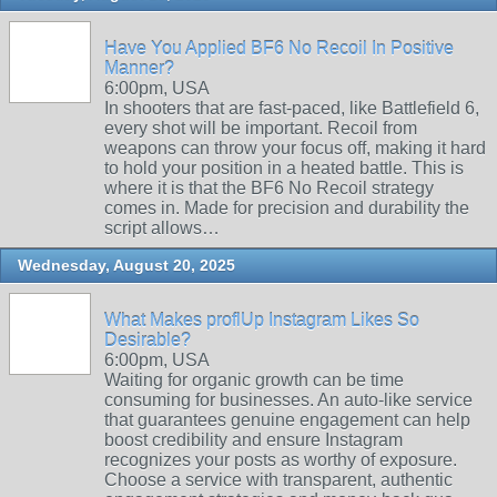
Have You Applied BF6 No Recoil In Positive
Manner?
6:00pm, USA
In shooters that are fast-paced, like Battlefield 6,
every shot will be important. Recoil from
weapons can throw your focus off, making it hard
to hold your position in a heated battle. This is
where it is that the BF6 No Recoil strategy
comes in. Made for precision and durability the
script allows…
Wednesday, August 20, 2025
What Makes proflUp Instagram Likes So
Desirable?
6:00pm, USA
Waiting for organic growth can be time
consuming for businesses. An auto-like service
that guarantees genuine engagement can help
boost credibility and ensure Instagram
recognizes your posts as worthy of exposure.
Choose a service with transparent, authentic