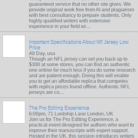
guaranteed service that no other site gives. We
provide original work free from AI and plagiarism
with best consultancy to prepare students. Only
highly qualified writers with extensive
experience in your field wi…
Important Specifications About Nfl Jersey Low
Price
All Day, usa
Though an NFL jersey can set you back up to
$300 at some stores, you can find an authentic
one online for much less if you do some research
and are patient enough. Doing this will enable
you to get an affordable replica that competes
with replica prices found offline. Authentic NFL
jerseys are co…
The Pro Editing Experience
6:00pm, 71 Lordship Lane London, UK
Join us for The Pro Editing Experience, a
practical event designed for authors who want to
improve their manuscripts with expert support.
Hosted in the UK, this session introduces writers