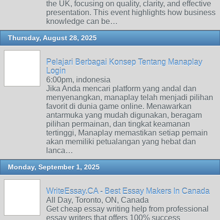
the UK, focusing on quality, clarity, and effective
presentation. This event highlights how business
knowledge can be…
Thursday, August 28, 2025
Pelajari Berbagai Konsep Tentang Manaplay
Login
6:00pm, indonesia
Jika Anda mencari platform yang andal dan
menyenangkan, manaplay telah menjadi pilihan
favorit di dunia game online. Menawarkan
antarmuka yang mudah digunakan, beragam
pilihan permainan, dan tingkat keamanan
tertinggi, Manaplay memastikan setiap pemain
akan memiliki petualangan yang hebat dan
lanca…
Monday, September 1, 2025
WriteEssay.CA - Best Essay Makers In Canada
All Day, Toronto, ON, Canada
Get cheap essay writing help from professional
essay writers that offers 100% success