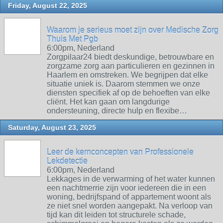
Friday, August 22, 2025
Waarom je serieus moet zijn over Medische Zorg
Thuis Met Pgb
6:00pm, Nederland
Zorgpilaar24 biedt deskundige, betrouwbare en
zorgzame zorg aan particulieren en gezinnen in
Haarlem en omstreken. We begrijpen dat elke
situatie uniek is. Daarom stemmen we onze
diensten specifiek af op de behoeften van elke
cliënt. Het kan gaan om langdurige
ondersteuning, directe hulp en flexibe…
Saturday, August 23, 2025
Leer de kernconcepten van Professionele
Lekdetectie
6:00pm, Nederland
Lekkages in de verwarming of het water kunnen
een nachtmerrie zijn voor iedereen die in een
woning, bedrijfspand of appartement woont als
ze niet snel worden aangepakt. Na verloop van
tijd kan dit leiden tot structurele schade,