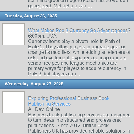
schimmelgroei en hogere kosten als ze worden
genegeerd. Met behulp van …
Tuesday, August 26, 2025
What Makes Poe 2 Currency So Advantageous?
6:00pm, USA
Currency items play a pivotal role in Path of
Exile 2. They allow players to upgrade gear or
change its modifiers, while adding an element of
risk and excitement. Experienced map runners,
vendor recipes and league mechanics are
primary ways for players to acquire currency in
PoE 2, but players can …
Wednesday, August 27, 2025
Exploring Professional Business Book
Publishing Services
All Day, Online
Business book publishing services are designed
to turn ideas into structured and professional
publications. Since 2012, British Book
Publishers UK has provided reliable solutions in