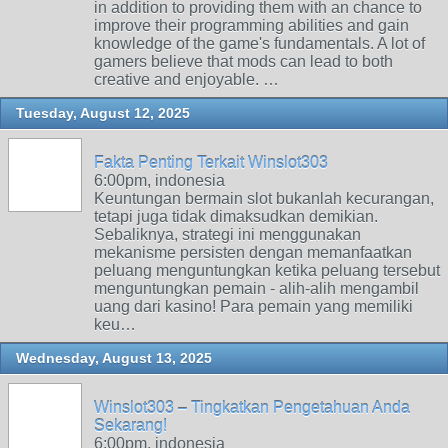
in addition to providing them with an chance to
improve their programming abilities and gain
knowledge of the game's fundamentals. A lot of
gamers believe that mods can lead to both
creative and enjoyable. …
Tuesday, August 12, 2025
Fakta Penting Terkait Winslot303
6:00pm, indonesia
Keuntungan bermain slot bukanlah kecurangan,
tetapi juga tidak dimaksudkan demikian.
Sebaliknya, strategi ini menggunakan
mekanisme persisten dengan memanfaatkan
peluang menguntungkan ketika peluang tersebut
menguntungkan pemain - alih-alih mengambil
uang dari kasino! Para pemain yang memiliki
keu…
Wednesday, August 13, 2025
Winslot303 – Tingkatkan Pengetahuan Anda
Sekarang!
6:00pm, indonesia