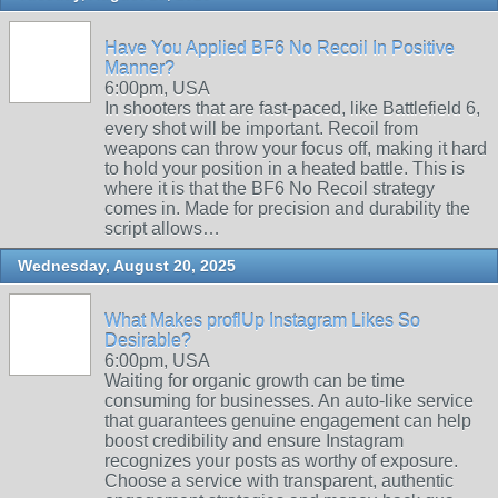
Have You Applied BF6 No Recoil In Positive
Manner?
6:00pm, USA
In shooters that are fast-paced, like Battlefield 6,
every shot will be important. Recoil from
weapons can throw your focus off, making it hard
to hold your position in a heated battle. This is
where it is that the BF6 No Recoil strategy
comes in. Made for precision and durability the
script allows…
Wednesday, August 20, 2025
What Makes proflUp Instagram Likes So
Desirable?
6:00pm, USA
Waiting for organic growth can be time
consuming for businesses. An auto-like service
that guarantees genuine engagement can help
boost credibility and ensure Instagram
recognizes your posts as worthy of exposure.
Choose a service with transparent, authentic