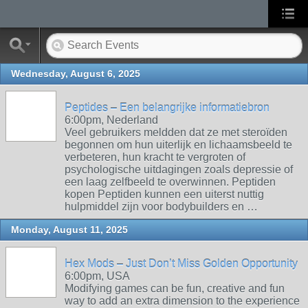
Wednesday, August 6, 2025
Peptides – Een belangrijke informatiebron
6:00pm, Nederland
Veel gebruikers meldden dat ze met steroïden
begonnen om hun uiterlijk en lichaamsbeeld te
verbeteren, hun kracht te vergroten of
psychologische uitdagingen zoals depressie of
een laag zelfbeeld te overwinnen. Peptiden
kopen Peptiden kunnen een uiterst nuttig
hulpmiddel zijn voor bodybuilders en …
Monday, August 11, 2025
Hex Mods – Just Don’t Miss Golden Opportunity
6:00pm, USA
Modifying games can be fun, creative and fun
way to add an extra dimension to the experience