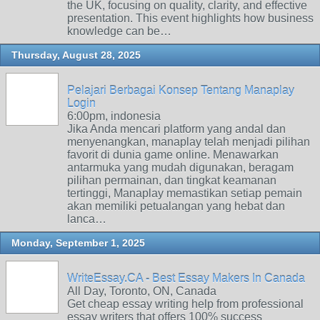
the UK, focusing on quality, clarity, and effective
presentation. This event highlights how business
knowledge can be…
Thursday, August 28, 2025
Pelajari Berbagai Konsep Tentang Manaplay
Login
6:00pm, indonesia
Jika Anda mencari platform yang andal dan
menyenangkan, manaplay telah menjadi pilihan
favorit di dunia game online. Menawarkan
antarmuka yang mudah digunakan, beragam
pilihan permainan, dan tingkat keamanan
tertinggi, Manaplay memastikan setiap pemain
akan memiliki petualangan yang hebat dan
lanca…
Monday, September 1, 2025
WriteEssay.CA - Best Essay Makers In Canada
All Day, Toronto, ON, Canada
Get cheap essay writing help from professional
essay writers that offers 100% success