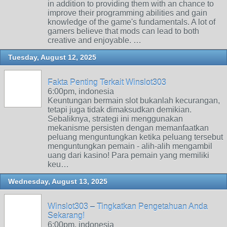
in addition to providing them with an chance to
improve their programming abilities and gain
knowledge of the game's fundamentals. A lot of
gamers believe that mods can lead to both
creative and enjoyable. …
Tuesday, August 12, 2025
Fakta Penting Terkait Winslot303
6:00pm, indonesia
Keuntungan bermain slot bukanlah kecurangan,
tetapi juga tidak dimaksudkan demikian.
Sebaliknya, strategi ini menggunakan
mekanisme persisten dengan memanfaatkan
peluang menguntungkan ketika peluang tersebut
menguntungkan pemain - alih-alih mengambil
uang dari kasino! Para pemain yang memiliki
keu…
Wednesday, August 13, 2025
Winslot303 – Tingkatkan Pengetahuan Anda
Sekarang!
6:00pm, indonesia