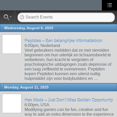
Wednesday, August 6, 2025
Peptides – Een belangrijke informatiebron
6:00pm, Nederland
Veel gebruikers meldden dat ze met steroïden
begonnen om hun uiterlijk en lichaamsbeeld te
verbeteren, hun kracht te vergroten of
psychologische uitdagingen zoals depressie of
een laag zelfbeeld te overwinnen. Peptiden
kopen Peptiden kunnen een uiterst nuttig
hulpmiddel zijn voor bodybuilders en …
Monday, August 11, 2025
Hex Mods – Just Don’t Miss Golden Opportunity
6:00pm, USA
Modifying games can be fun, creative and fun
way to add an extra dimension to the experience